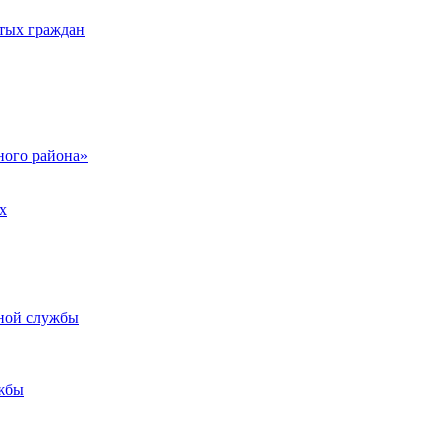
тых граждан
ого района»
х
ьной службы
жбы