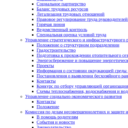
Социальное партнерство
Баланс трудовых ресурсов
Легализация трудовых отношений
Правовое регулирование труда руководителе
Горячая линия
Ведомственный контроль
Специальная оценка условий труда
Управление стратегического и инфраструктурного 
Положение о структурном подразделении
Градостроительство
Подготовка к прохождении отопительного се
Энергосбережение и повышение энергетичес
Проекты
Информация о состоянии окружающей среды 
Постановления о выявлении бесхозяйного ра
Контакты
Конкурс по отбору управляющей организаци
Схемы теплоснабжения, водоснабжения и вод
Управление социально-экономического развития
Контакты
Положение
Комиссия по делам несовершеннолетних и защите 
В помощь родителям
События и новости
Законодательство