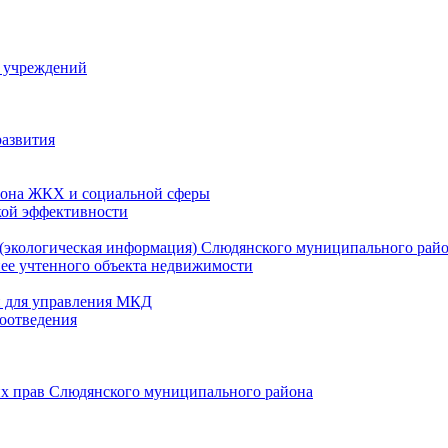
й учреждений
развития
зона ЖКХ и социальной сферы
кой эффективности
(экологическая информация) Слюдянского муниципального рай
нее учтенного объекта недвижимости
и для управления МКД
оотведения
их прав Слюдянского муниципального района