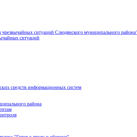
и чрезвычайных ситуаций Слюдянского муниципального района
вычайных ситуаций
еских средств информационных систем
ципального района
ентам
онтроля
лекс "Готов к труду и обороне"