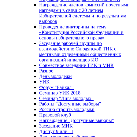
Награждение членов комиссий почетными
наградами в связи с 20-летием
Избирательной системы и по результатам
выборов
Проведение викторины на тему
«Конституция Российской Федерации и
основы избирательного права»
Заседание рабочей группы по
взаимодействию Слюдянской ТИК с
местными отделениями общественных
организаций инвалидов ИО
Совместное заседание ТИК и МИК
Разное
День молодежи
УИК
Форум "Байкал"
Семинар УИК 2018
Семинар "Лига молодых"
Работы "Доступные выборы"
Россию строить молодым!
Правовой клуб
Награждение "Доступные выборы"
Заседание МИК
Диспут 9 или 11
День молодого избирателя