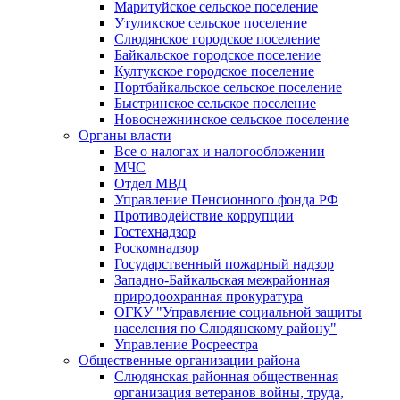
Маритуйское сельское поселение
Утуликское сельское поселение
Слюдянское городское поселение
Байкальское городское поселение
Култукское городское поселение
Портбайкальское сельское поселение
Быстринское сельское поселение
Новоснежнинское сельское поселение
Органы власти
Все о налогах и налогообложении
МЧС
Отдел МВД
Управление Пенсионного фонда РФ
Противодействие коррупции
Гостехнадзор
Роскомнадзор
Государственный пожарный надзор
Западно-Байкальская межрайонная
природоохранная прокуратура
ОГКУ "Управление социальной защиты
населения по Слюдянскому району"
Управление Росреестра
Общественные организации района
Слюдянская районная общественная
организация ветеранов войны, труда,