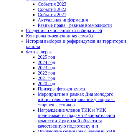
События 2023
События 2022
События 2021
Актуальная информация
Равные права - равные возможности
Сведения о численности избирателей
Контрольно-ревизионная служба
История выборов и референдумов на территории
района
Фотогалерея
2025 год
2024 год
2023 год
2022 год
2021 год
2020 год
Призеры фотоконкурса
Мероприятие в рамках Дня молодого
избирателя: анкетирование учащихся-
старшеклассников
Награждение членов ТИК и УИК
почетными наградами Избирательной
комиссии Иркутской области за
качественную подготовку и п
Обучающие семинары с членами УИК