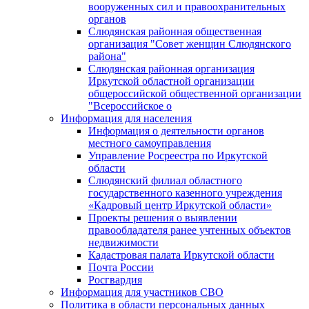
вооруженных сил и правоохранительных
органов
Слюдянская районная общественная
организация "Совет женщин Слюдянского
района"
Слюдянская районная организация
Иркутской областной организации
общероссийской общественной организации
"Всероссийское о
Информация для населения
Информация о деятельности органов
местного самоуправления
Управление Росреестра по Иркутской
области
Слюдянский филиал областного
государственного казенного учреждения
«Кадровый центр Иркутской области»
Проекты решения о выявлении
правообладателя ранее учтенных объектов
недвижимости
Кадастровая палата Иркутской области
Почта России
Росгвардия
Информация для участников СВО
Политика в области персональных данных