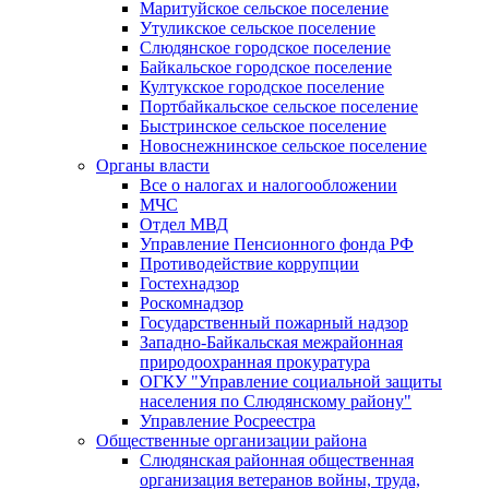
Маритуйское сельское поселение
Утуликское сельское поселение
Слюдянское городское поселение
Байкальское городское поселение
Култукское городское поселение
Портбайкальское сельское поселение
Быстринское сельское поселение
Новоснежнинское сельское поселение
Органы власти
Все о налогах и налогообложении
МЧС
Отдел МВД
Управление Пенсионного фонда РФ
Противодействие коррупции
Гостехнадзор
Роскомнадзор
Государственный пожарный надзор
Западно-Байкальская межрайонная
природоохранная прокуратура
ОГКУ "Управление социальной защиты
населения по Слюдянскому району"
Управление Росреестра
Общественные организации района
Слюдянская районная общественная
организация ветеранов войны, труда,