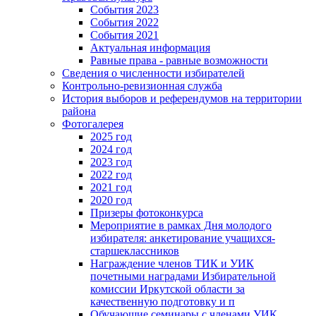
События 2023
События 2022
События 2021
Актуальная информация
Равные права - равные возможности
Сведения о численности избирателей
Контрольно-ревизионная служба
История выборов и референдумов на территории
района
Фотогалерея
2025 год
2024 год
2023 год
2022 год
2021 год
2020 год
Призеры фотоконкурса
Мероприятие в рамках Дня молодого
избирателя: анкетирование учащихся-
старшеклассников
Награждение членов ТИК и УИК
почетными наградами Избирательной
комиссии Иркутской области за
качественную подготовку и п
Обучающие семинары с членами УИК