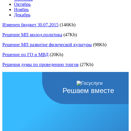
Октябрь
Ноябрь
Декабрь
Изменен бюджет 30.07.2015
(146Kb)
Решение МП молод.политика
(47Kb)
Решение МП развитие физической культуры
(98Kb)
Решение по ГО и МВД
(20Kb)
Решения думы по проведению торгов
(27Kb)
Решаем вместе