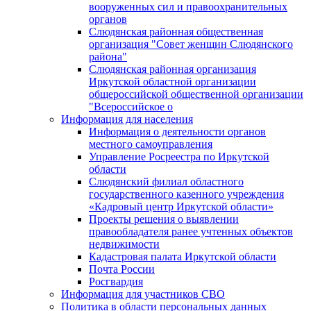
вооруженных сил и правоохранительных
органов
Слюдянская районная общественная
организация "Совет женщин Слюдянского
района"
Слюдянская районная организация
Иркутской областной организации
общероссийской общественной организации
"Всероссийское о
Информация для населения
Информация о деятельности органов
местного самоуправления
Управление Росреестра по Иркутской
области
Слюдянский филиал областного
государственного казенного учреждения
«Кадровый центр Иркутской области»
Проекты решения о выявлении
правообладателя ранее учтенных объектов
недвижимости
Кадастровая палата Иркутской области
Почта России
Росгвардия
Информация для участников СВО
Политика в области персональных данных