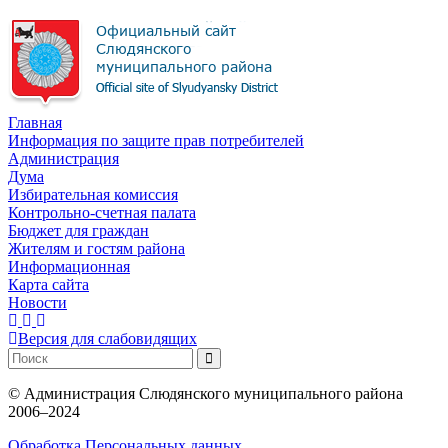
Главная
Информация по защите прав потребителей
Администрация
Дума
Избирательная комиссия
Контрольно-счетная палата
Бюджет для граждан
Жителям и гостям района
Информационная
Карта сайта
Новости
Версия для слабовидящих
©
Администрация Слюдянского муниципального района
2006–2024
Обработка Персональных данных