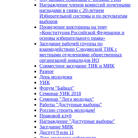
Награждение членов комиссий почетными
наградами в связи с 20-летием
Избирательной системы и по результатам
выборов
Проведение викторины на тему
«Конституция Российской Федерации и
основы избирательного права»
Заседание рабочей группы по
взаимодействию Слюдянской ТИК с
местными отделениями общественных
организаций инвалидов ИО
Совместное заседание ТИК и МИК
Разное
День молодежи
УИК
Форум "Байкал"
Семинар УИК 2018
Семинар "Лига молодых"
Работы "Доступные выборы"
Россию строить молодым!
Правовой клуб
Награждение "Доступные выборы"
Заседание МИК
Диспут 9 или 11
День молодого избирателя