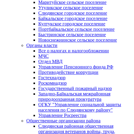
Маритуйское сельское поселение
Утуликское сельское поселение
Слюдянское городское поселение
Байкальское городское поселение
Култукское городское поселение
Портбайкальское сельское поселение
Быстринское сельское поселение
Новоснежнинское сельское поселение
Органы власти
Все о налогах и налогообложении
МЧС
Отдел МВД
Управление Пенсионного фонда РФ
Противодействие коррупции
Гостехнадзор
Роскомнадзор
Государственный пожарный надзор
Западно-Байкальская межрайонная
природоохранная прокуратура
ОГКУ "Управление социальной защиты
населения по Слюдянскому району"
Управление Росреестра
Общественные организации района
Слюдянская районная общественная
организация ветеранов войны, труда,