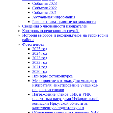
События 2023
События 2022
События 2021
Актуальная информация
Равные права - равные возможности
Сведения о численности избирателей
Контрольно-ревизионная служба
История выборов и референдумов на территории
района
Фотогалерея
2025 год
2024 год
2023 год
2022 год
2021 год
2020 год
Призеры фотоконкурса
Мероприятие в рамках Дня молодого
избирателя: анкетирование учащихся-
старшеклассников
Награждение членов ТИК и УИК
почетными наградами Избирательной
комиссии Иркутской области за
качественную подготовку и п
Обучающие семинары с членами УИК