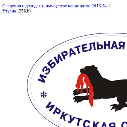
Сведения о доходах и имуществе кандидатов ОИК № 1
Утулик
(25Kb)