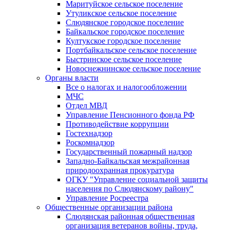
Маритуйское сельское поселение
Утуликское сельское поселение
Слюдянское городское поселение
Байкальское городское поселение
Култукское городское поселение
Портбайкальское сельское поселение
Быстринское сельское поселение
Новоснежнинское сельское поселение
Органы власти
Все о налогах и налогообложении
МЧС
Отдел МВД
Управление Пенсионного фонда РФ
Противодействие коррупции
Гостехнадзор
Роскомнадзор
Государственный пожарный надзор
Западно-Байкальская межрайонная
природоохранная прокуратура
ОГКУ "Управление социальной защиты
населения по Слюдянскому району"
Управление Росреестра
Общественные организации района
Слюдянская районная общественная
организация ветеранов войны, труда,