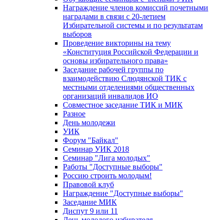
Награждение членов комиссий почетными
наградами в связи с 20-летием
Избирательной системы и по результатам
выборов
Проведение викторины на тему
«Конституция Российской Федерации и
основы избирательного права»
Заседание рабочей группы по
взаимодействию Слюдянской ТИК с
местными отделениями общественных
организаций инвалидов ИО
Совместное заседание ТИК и МИК
Разное
День молодежи
УИК
Форум "Байкал"
Семинар УИК 2018
Семинар "Лига молодых"
Работы "Доступные выборы"
Россию строить молодым!
Правовой клуб
Награждение "Доступные выборы"
Заседание МИК
Диспут 9 или 11
День молодого избирателя