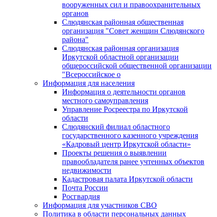
вооруженных сил и правоохранительных
органов
Слюдянская районная общественная
организация "Совет женщин Слюдянского
района"
Слюдянская районная организация
Иркутской областной организации
общероссийской общественной организации
"Всероссийское о
Информация для населения
Информация о деятельности органов
местного самоуправления
Управление Росреестра по Иркутской
области
Слюдянский филиал областного
государственного казенного учреждения
«Кадровый центр Иркутской области»
Проекты решения о выявлении
правообладателя ранее учтенных объектов
недвижимости
Кадастровая палата Иркутской области
Почта России
Росгвардия
Информация для участников СВО
Политика в области персональных данных