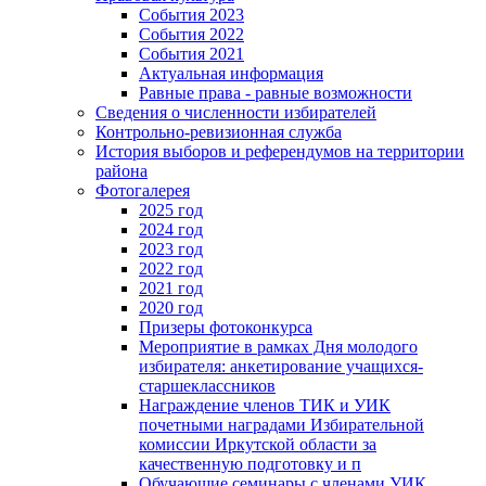
События 2023
События 2022
События 2021
Актуальная информация
Равные права - равные возможности
Сведения о численности избирателей
Контрольно-ревизионная служба
История выборов и референдумов на территории
района
Фотогалерея
2025 год
2024 год
2023 год
2022 год
2021 год
2020 год
Призеры фотоконкурса
Мероприятие в рамках Дня молодого
избирателя: анкетирование учащихся-
старшеклассников
Награждение членов ТИК и УИК
почетными наградами Избирательной
комиссии Иркутской области за
качественную подготовку и п
Обучающие семинары с членами УИК