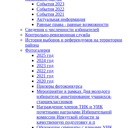
События 2023
События 2022
События 2021
Актуальная информация
Равные права - равные возможности
Сведения о численности избирателей
Контрольно-ревизионная служба
История выборов и референдумов на территории
района
Фотогалерея
2025 год
2024 год
2023 год
2022 год
2021 год
2020 год
Призеры фотоконкурса
Мероприятие в рамках Дня молодого
избирателя: анкетирование учащихся-
старшеклассников
Награждение членов ТИК и УИК
почетными наградами Избирательной
комиссии Иркутской области за
качественную подготовку и п
Обучающие семинары с членами УИК