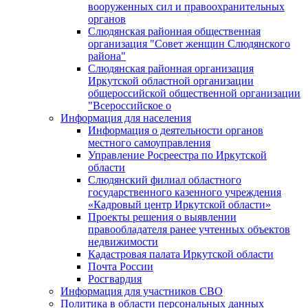
вооруженных сил и правоохранительных
органов
Слюдянская районная общественная
организация "Совет женщин Слюдянского
района"
Слюдянская районная организация
Иркутской областной организации
общероссийской общественной организации
"Всероссийское о
Информация для населения
Информация о деятельности органов
местного самоуправления
Управление Росреестра по Иркутской
области
Слюдянский филиал областного
государственного казенного учреждения
«Кадровый центр Иркутской области»
Проекты решения о выявлении
правообладателя ранее учтенных объектов
недвижимости
Кадастровая палата Иркутской области
Почта России
Росгвардия
Информация для участников СВО
Политика в области персональных данных