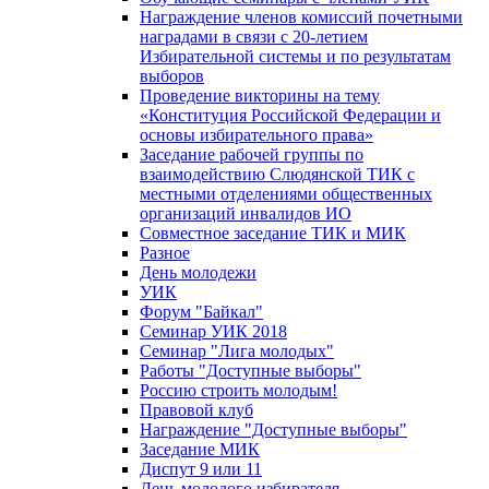
Награждение членов комиссий почетными
наградами в связи с 20-летием
Избирательной системы и по результатам
выборов
Проведение викторины на тему
«Конституция Российской Федерации и
основы избирательного права»
Заседание рабочей группы по
взаимодействию Слюдянской ТИК с
местными отделениями общественных
организаций инвалидов ИО
Совместное заседание ТИК и МИК
Разное
День молодежи
УИК
Форум "Байкал"
Семинар УИК 2018
Семинар "Лига молодых"
Работы "Доступные выборы"
Россию строить молодым!
Правовой клуб
Награждение "Доступные выборы"
Заседание МИК
Диспут 9 или 11
День молодого избирателя