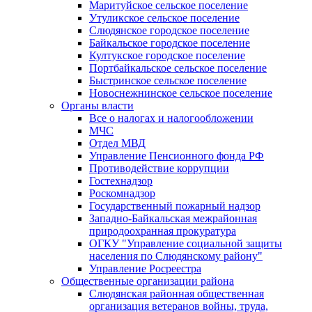
Маритуйское сельское поселение
Утуликское сельское поселение
Слюдянское городское поселение
Байкальское городское поселение
Култукское городское поселение
Портбайкальское сельское поселение
Быстринское сельское поселение
Новоснежнинское сельское поселение
Органы власти
Все о налогах и налогообложении
МЧС
Отдел МВД
Управление Пенсионного фонда РФ
Противодействие коррупции
Гостехнадзор
Роскомнадзор
Государственный пожарный надзор
Западно-Байкальская межрайонная
природоохранная прокуратура
ОГКУ "Управление социальной защиты
населения по Слюдянскому району"
Управление Росреестра
Общественные организации района
Слюдянская районная общественная
организация ветеранов войны, труда,