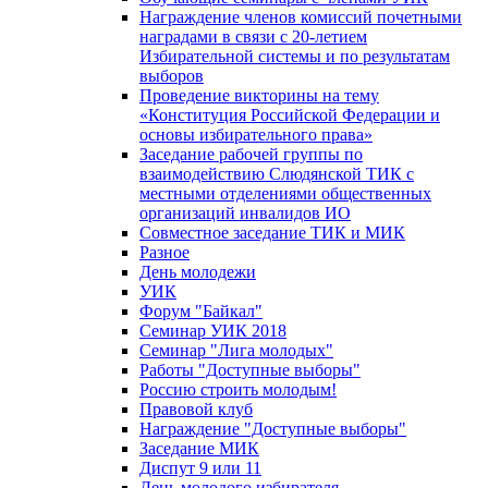
Награждение членов комиссий почетными
наградами в связи с 20-летием
Избирательной системы и по результатам
выборов
Проведение викторины на тему
«Конституция Российской Федерации и
основы избирательного права»
Заседание рабочей группы по
взаимодействию Слюдянской ТИК с
местными отделениями общественных
организаций инвалидов ИО
Совместное заседание ТИК и МИК
Разное
День молодежи
УИК
Форум "Байкал"
Семинар УИК 2018
Семинар "Лига молодых"
Работы "Доступные выборы"
Россию строить молодым!
Правовой клуб
Награждение "Доступные выборы"
Заседание МИК
Диспут 9 или 11
День молодого избирателя