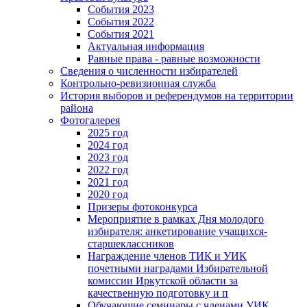
События 2023
События 2022
События 2021
Актуальная информация
Равные права - равные возможности
Сведения о численности избирателей
Контрольно-ревизионная служба
История выборов и референдумов на территории
района
Фотогалерея
2025 год
2024 год
2023 год
2022 год
2021 год
2020 год
Призеры фотоконкурса
Мероприятие в рамках Дня молодого
избирателя: анкетирование учащихся-
старшеклассников
Награждение членов ТИК и УИК
почетными наградами Избирательной
комиссии Иркутской области за
качественную подготовку и п
Обучающие семинары с членами УИК