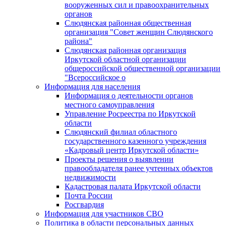
вооруженных сил и правоохранительных
органов
Слюдянская районная общественная
организация "Совет женщин Слюдянского
района"
Слюдянская районная организация
Иркутской областной организации
общероссийской общественной организации
"Всероссийское о
Информация для населения
Информация о деятельности органов
местного самоуправления
Управление Росреестра по Иркутской
области
Слюдянский филиал областного
государственного казенного учреждения
«Кадровый центр Иркутской области»
Проекты решения о выявлении
правообладателя ранее учтенных объектов
недвижимости
Кадастровая палата Иркутской области
Почта России
Росгвардия
Информация для участников СВО
Политика в области персональных данных