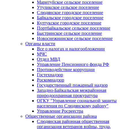
Маритуйское сельское поселение
Утуликское сельское поселение
Слюдянское городское поселение
Байкальское городское поселение
Култукское городское поселение
Портбайкальское сельское поселение
Быстринское сельское поселение
Новоснежнинское сельское поселение
Органы власти
Все о налогах и налогообложении
МЧС
Отдел МВД
Управление Пенсионного фонда РФ
Противодействие коррупции
Гостехнадзор
Роскомнадзор
Государственный пожарный надзор
Западно-Байкальская межрайонная
природоохранная прокуратура
ОГКУ "Управление социальной защиты
населения по Слюдянскому району"
Управление Росреестра
Общественные организации района
Слюдянская районная общественная
организация ветеранов войны, труда,