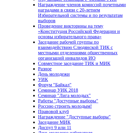
Награждение членов комиссий почетными
наградами в связи с 20-летием
Избирательной системы и по результатам
выборов
Проведение викторины на тему
«Конституция Российской Федерации и
основы избирательного права»
Заседание рабочей группы по
взаимодействию Слюдянской ТИК с
местными отделениями общественных
организаций инвалидов ИО
Совместное заседание ТИК и МИК
Разное
День молодежи
УИК
Форум "Байкал"
Семинар УИК 2018
Семинар "Лига молодых"
Работы "Доступные выборы"
Россию строить молодым!
Правовой клуб
Награждение "Доступные выборы"
Заседание МИК
Диспут 9 или 11
День молодого избирателя