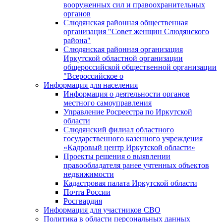
вооруженных сил и правоохранительных
органов
Слюдянская районная общественная
организация "Совет женщин Слюдянского
района"
Слюдянская районная организация
Иркутской областной организации
общероссийской общественной организации
"Всероссийское о
Информация для населения
Информация о деятельности органов
местного самоуправления
Управление Росреестра по Иркутской
области
Слюдянский филиал областного
государственного казенного учреждения
«Кадровый центр Иркутской области»
Проекты решения о выявлении
правообладателя ранее учтенных объектов
недвижимости
Кадастровая палата Иркутской области
Почта России
Росгвардия
Информация для участников СВО
Политика в области персональных данных