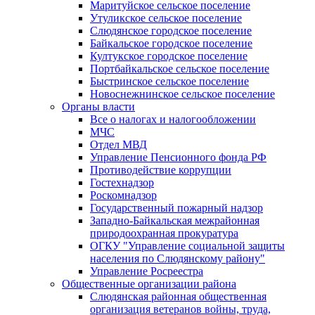
Маритуйское сельское поселение
Утуликское сельское поселение
Слюдянское городское поселение
Байкальское городское поселение
Култукское городское поселение
Портбайкальское сельское поселение
Быстринское сельское поселение
Новоснежнинское сельское поселение
Органы власти
Все о налогах и налогообложении
МЧС
Отдел МВД
Управление Пенсионного фонда РФ
Противодействие коррупции
Гостехнадзор
Роскомнадзор
Государственный пожарный надзор
Западно-Байкальская межрайонная
природоохранная прокуратура
ОГКУ "Управление социальной защиты
населения по Слюдянскому району"
Управление Росреестра
Общественные организации района
Слюдянская районная общественная
организация ветеранов войны, труда,