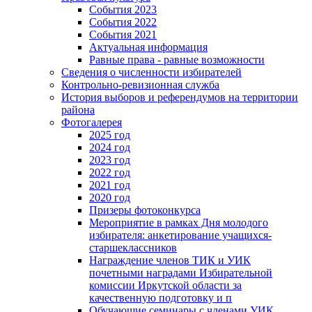
События 2023
События 2022
События 2021
Актуальная информация
Равные права - равные возможности
Сведения о численности избирателей
Контрольно-ревизионная служба
История выборов и референдумов на территории
района
Фотогалерея
2025 год
2024 год
2023 год
2022 год
2021 год
2020 год
Призеры фотоконкурса
Мероприятие в рамках Дня молодого
избирателя: анкетирование учащихся-
старшеклассников
Награждение членов ТИК и УИК
почетными наградами Избирательной
комиссии Иркутской области за
качественную подготовку и п
Обучающие семинары с членами УИК