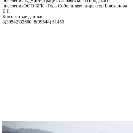
поселения,Администрация Слюдянского городского
поселенияООО БГК «Гора Соболиная», директор Брюханова
Е.Г.
Контактные данные:
8(39542)32660, 8(39544) 51450