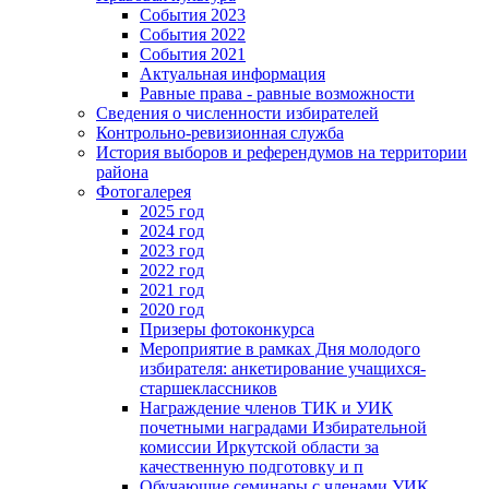
События 2023
События 2022
События 2021
Актуальная информация
Равные права - равные возможности
Сведения о численности избирателей
Контрольно-ревизионная служба
История выборов и референдумов на территории
района
Фотогалерея
2025 год
2024 год
2023 год
2022 год
2021 год
2020 год
Призеры фотоконкурса
Мероприятие в рамках Дня молодого
избирателя: анкетирование учащихся-
старшеклассников
Награждение членов ТИК и УИК
почетными наградами Избирательной
комиссии Иркутской области за
качественную подготовку и п
Обучающие семинары с членами УИК