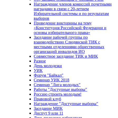
Награждение членов комиссий почетными
наградами в связи с 20-летием
Избирательной системы и по результатам
выборов
Проведение викторины на тему
«Конституция Российской Федерации и
основы избирательного права»
Заседание рабочей группы по
взаимодействию Слюдянской ТИК с
местными отделениями общественных
организаций инвалидов ИО
Совместное заседание ТИК и МИК
Разное
День молодежи
УИК
Форум "Байкал"
Семинар УИК 2018
Семинар "Лига молодых"
Работы "Доступные выборы"
Россию строить молодым!
Правовой клуб
Награждение "Доступные выборы"
Заседание МИК
Диспут 9 или 11
День молодого избирателя