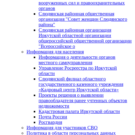
вооруженных сил и правоохранительных
органов
Слюдянская районная общественная
организация "Совет женщин Слюдянского
района"
Слюдянская районная организация
Иркутской областной организации
общероссийской общественной организации
"Всероссийское о
Информация для населения
Информация о деятельности органов
местного самоуправления
Управление Росреестра по Иркутской
области
Слюдянский филиал областного
государственного казенного учреждения
«Кадровый центр Иркутской области»
Проекты решения о выявлении
правообладателя ранее учтенных объектов
недвижимости
Кадастровая палата Иркутской области
Почта России
Росгвардия
Информация для участников СВО
Политика в области персональных данных