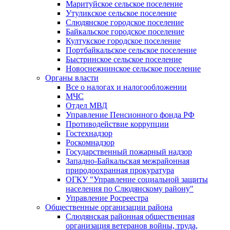
Маритуйское сельское поселение
Утуликское сельское поселение
Слюдянское городское поселение
Байкальское городское поселение
Култукское городское поселение
Портбайкальское сельское поселение
Быстринское сельское поселение
Новоснежнинское сельское поселение
Органы власти
Все о налогах и налогообложении
МЧС
Отдел МВД
Управление Пенсионного фонда РФ
Противодействие коррупции
Гостехнадзор
Роскомнадзор
Государственный пожарный надзор
Западно-Байкальская межрайонная
природоохранная прокуратура
ОГКУ "Управление социальной защиты
населения по Слюдянскому району"
Управление Росреестра
Общественные организации района
Слюдянская районная общественная
организация ветеранов войны, труда,