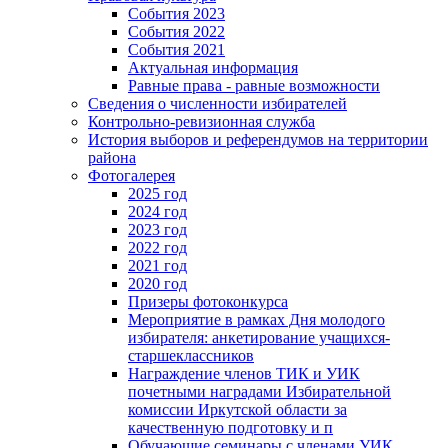
События 2023
События 2022
События 2021
Актуальная информация
Равные права - равные возможности
Сведения о численности избирателей
Контрольно-ревизионная служба
История выборов и референдумов на территории
района
Фотогалерея
2025 год
2024 год
2023 год
2022 год
2021 год
2020 год
Призеры фотоконкурса
Мероприятие в рамках Дня молодого
избирателя: анкетирование учащихся-
старшеклассников
Награждение членов ТИК и УИК
почетными наградами Избирательной
комиссии Иркутской области за
качественную подготовку и п
Обучающие семинары с членами УИК