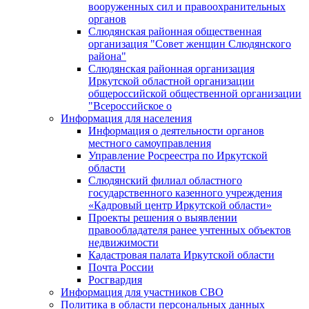
вооруженных сил и правоохранительных
органов
Слюдянская районная общественная
организация "Совет женщин Слюдянского
района"
Слюдянская районная организация
Иркутской областной организации
общероссийской общественной организации
"Всероссийское о
Информация для населения
Информация о деятельности органов
местного самоуправления
Управление Росреестра по Иркутской
области
Слюдянский филиал областного
государственного казенного учреждения
«Кадровый центр Иркутской области»
Проекты решения о выявлении
правообладателя ранее учтенных объектов
недвижимости
Кадастровая палата Иркутской области
Почта России
Росгвардия
Информация для участников СВО
Политика в области персональных данных