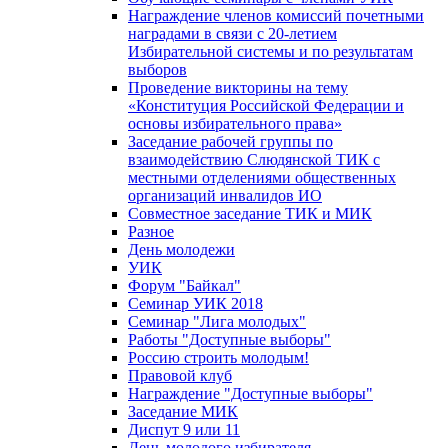
Награждение членов комиссий почетными
наградами в связи с 20-летием
Избирательной системы и по результатам
выборов
Проведение викторины на тему
«Конституция Российской Федерации и
основы избирательного права»
Заседание рабочей группы по
взаимодействию Слюдянской ТИК с
местными отделениями общественных
организаций инвалидов ИО
Совместное заседание ТИК и МИК
Разное
День молодежи
УИК
Форум "Байкал"
Семинар УИК 2018
Семинар "Лига молодых"
Работы "Доступные выборы"
Россию строить молодым!
Правовой клуб
Награждение "Доступные выборы"
Заседание МИК
Диспут 9 или 11
День молодого избирателя