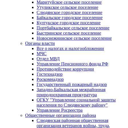
Маритуйское сельское поселение
Утуликское сельское поселение
Слюдянское городское поселение
Байкальское городское поселение
Култукское городское поселение
Портбайкальское сельское поселение
Быстринское сельское поселение
Новоснежнинское сельское поселение
Органы власти
Все о налогах и налогообложении
МЧС
Отдел МВД
Управление Пенсионного фонда РФ
Противодействие коррупции
Гостехнадзор
Роскомнадзор
Государственный пожарный надзор
Западно-Байкальская межрайонная
природоохранная прокуратура
ОГКУ "Управление социальной защиты
населения по Слюдянскому району"
Управление Росреестра
Общественные организации района
Слюдянская районная общественная
организация ветеранов войны, труда,