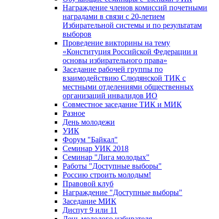
Награждение членов комиссий почетными
наградами в связи с 20-летием
Избирательной системы и по результатам
выборов
Проведение викторины на тему
«Конституция Российской Федерации и
основы избирательного права»
Заседание рабочей группы по
взаимодействию Слюдянской ТИК с
местными отделениями общественных
организаций инвалидов ИО
Совместное заседание ТИК и МИК
Разное
День молодежи
УИК
Форум "Байкал"
Семинар УИК 2018
Семинар "Лига молодых"
Работы "Доступные выборы"
Россию строить молодым!
Правовой клуб
Награждение "Доступные выборы"
Заседание МИК
Диспут 9 или 11
День молодого избирателя