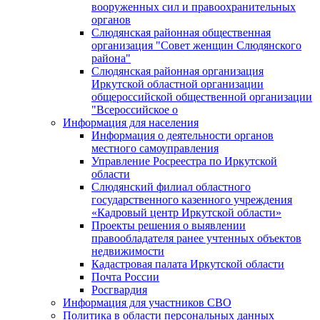
вооруженных сил и правоохранительных
органов
Слюдянская районная общественная
организация "Совет женщин Слюдянского
района"
Слюдянская районная организация
Иркутской областной организации
общероссийской общественной организации
"Всероссийское о
Информация для населения
Информация о деятельности органов
местного самоуправления
Управление Росреестра по Иркутской
области
Слюдянский филиал областного
государственного казенного учреждения
«Кадровый центр Иркутской области»
Проекты решения о выявлении
правообладателя ранее учтенных объектов
недвижимости
Кадастровая палата Иркутской области
Почта России
Росгвардия
Информация для участников СВО
Политика в области персональных данных