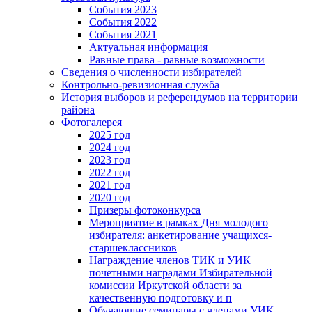
События 2023
События 2022
События 2021
Актуальная информация
Равные права - равные возможности
Сведения о численности избирателей
Контрольно-ревизионная служба
История выборов и референдумов на территории
района
Фотогалерея
2025 год
2024 год
2023 год
2022 год
2021 год
2020 год
Призеры фотоконкурса
Мероприятие в рамках Дня молодого
избирателя: анкетирование учащихся-
старшеклассников
Награждение членов ТИК и УИК
почетными наградами Избирательной
комиссии Иркутской области за
качественную подготовку и п
Обучающие семинары с членами УИК