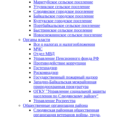
Маритуйское сельское поселение
Утуликское сельское поселение
Слюдянское городское поселение
Байкальское городское поселение
Култукское городское поселение
Портбайкальское сельское поселение
Быстринское сельское поселение
Новоснежнинское сельское поселение
Органы власти
Все о налогах и налогообложении
МЧС
Отдел МВД
Управление Пенсионного фонда РФ
Противодействие коррупции
Гостехнадзор
Роскомнадзор
Государственный пожарный надзор
Западно-Байкальская межрайонная
природоохранная прокуратура
ОГКУ "Управление социальной защиты
населения по Слюдянскому району"
Управление Росреестра
Общественные организации района
Слюдянская районная общественная
организация ветеранов войны, труда,