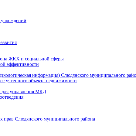
й учреждений
развития
зона ЖКХ и социальной сферы
кой эффективности
(экологическая информация) Слюдянского муниципального рай
нее учтенного объекта недвижимости
и для управления МКД
оотведения
их прав Слюдянского муниципального района