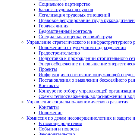
Социальное партнерство
Баланс трудовых ресурсов
Легализация трудовых отношений
Правовое регулирование труда руководителе
Горячая линия
Ведомственный контроль
Специальная оценка условий труда
Управление стратегического и инфраструктурного 
Положение о структурном подразделении
Градостроительство
Подготовка к прохождении отопительного се
Энергосбережение и повышение энергетичес
Проекты
Информация о состоянии окружающей среды 
Постановления о выявлении бесхозяйного ра
Контакты
Конкурс по отбору управляющей организаци
Схемы теплоснабжения, водоснабжения и вод
Управление социально-экономического развития
Контакты
Положение
Комиссия по делам несовершеннолетних и защите 
В помощь родителям
События и новости
Законодательство