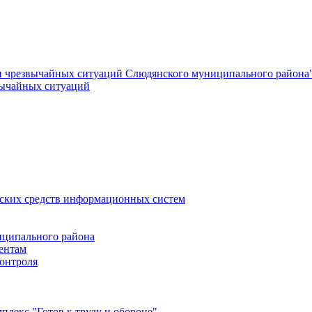
и чрезвычайных ситуаций Слюдянского муниципального района
вычайных ситуаций
еских средств информационных систем
ципального района
ентам
онтроля
лекс "Готов к труду и обороне"