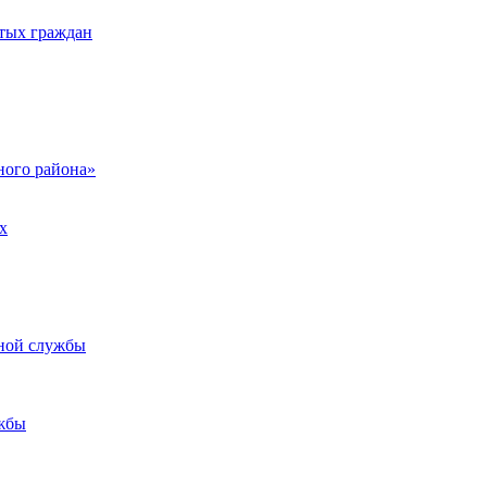
тых граждан
ого района»
х
ьной службы
жбы