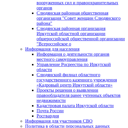
вооруженных сил и правоохранительных
органов
Слюдянская районная общественная
организация "Совет женщин Слюдянского
района"
Слюдянская районная организация
Иркутской областной организации
общероссийской общественной организации
"Всероссийское о
Информация для населения
Информация о деятельности органов
местного самоуправления
Управление Росреестра по Иркутской
области
Слюдянский филиал областного
государственного казенного учреждения
«Кадровый центр Иркутской области»
Проекты решения о выявлении
правообладателя ранее учтенных объектов
недвижимости
Кадастровая палата Иркутской области
Почта России
Росгвардия
Информация для участников СВО
Политика в области персональных данных