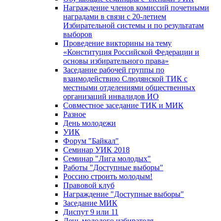
Награждение членов комиссий почетными
наградами в связи с 20-летием
Избирательной системы и по результатам
выборов
Проведение викторины на тему
«Конституция Российской Федерации и
основы избирательного права»
Заседание рабочей группы по
взаимодействию Слюдянской ТИК с
местными отделениями общественных
организаций инвалидов ИО
Совместное заседание ТИК и МИК
Разное
День молодежи
УИК
Форум "Байкал"
Семинар УИК 2018
Семинар "Лига молодых"
Работы "Доступные выборы"
Россию строить молодым!
Правовой клуб
Награждение "Доступные выборы"
Заседание МИК
Диспут 9 или 11
День молодого избирателя