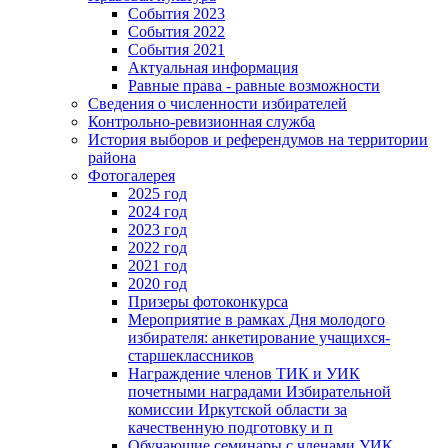
События 2023
События 2022
События 2021
Актуальная информация
Равные права - равные возможности
Сведения о численности избирателей
Контрольно-ревизионная служба
История выборов и референдумов на территории
района
Фотогалерея
2025 год
2024 год
2023 год
2022 год
2021 год
2020 год
Призеры фотоконкурса
Мероприятие в рамках Дня молодого
избирателя: анкетирование учащихся-
старшеклассников
Награждение членов ТИК и УИК
почетными наградами Избирательной
комиссии Иркутской области за
качественную подготовку и п
Обучающие семинары с членами УИК