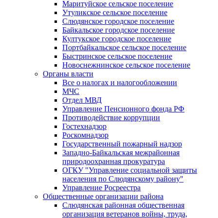
Маритуйское сельское поселение
Утуликское сельское поселение
Слюдянское городское поселение
Байкальское городское поселение
Култукское городское поселение
Портбайкальское сельское поселение
Быстринское сельское поселение
Новоснежнинское сельское поселение
Органы власти
Все о налогах и налогообложении
МЧС
Отдел МВД
Управление Пенсионного фонда РФ
Противодействие коррупции
Гостехнадзор
Роскомнадзор
Государственный пожарный надзор
Западно-Байкальская межрайонная
природоохранная прокуратура
ОГКУ "Управление социальной защиты
населения по Слюдянскому району"
Управление Росреестра
Общественные организации района
Слюдянская районная общественная
организация ветеранов войны, труда,