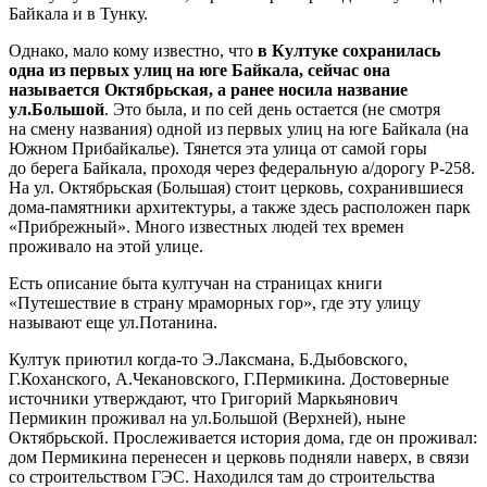
Байкала и в Тунку.
Однако, мало кому известно, что
в Култуке сохранилась
одна из первых улиц на юге Байкала, сейчас она
называется Октябрьская, а ранее носила название
ул.Большой
. Это была, и по сей день остается (не смотря
на смену названия) одной из первых улиц на юге Байкала (на
Южном Прибайкалье). Тянется эта улица от самой горы
до берега Байкала, проходя через федеральную а/дорогу Р-258.
На ул. Октябрьская (Большая) стоит церковь, сохранившиеся
дома-памятники архитектуры, а также здесь расположен парк
«Прибрежный». Много известных людей тех времен
проживало на этой улице.
Есть описание быта култучан на страницах книги
«Путешествие в страну мраморных гор», где эту улицу
называют еще ул.Потанина.
Култук приютил когда-то Э.Лаксмана, Б.Дыбовского,
Г.Коханского, А.Чекановского, Г.Пермикина. Достоверные
источники утверждают, что Григорий Маркьянович
Пермикин проживал на ул.Большой (Верхней), ныне
Октябрьской. Прослеживается история дома, где он проживал:
дом Пермикина перенесен и церковь подняли наверх, в связи
со строительством ГЭС. Находился там до строительства