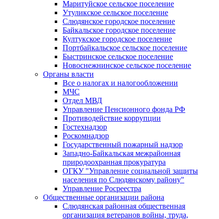
Маритуйское сельское поселение
Утуликское сельское поселение
Слюдянское городское поселение
Байкальское городское поселение
Култукское городское поселение
Портбайкальское сельское поселение
Быстринское сельское поселение
Новоснежнинское сельское поселение
Органы власти
Все о налогах и налогообложении
МЧС
Отдел МВД
Управление Пенсионного фонда РФ
Противодействие коррупции
Гостехнадзор
Роскомнадзор
Государственный пожарный надзор
Западно-Байкальская межрайонная
природоохранная прокуратура
ОГКУ "Управление социальной защиты
населения по Слюдянскому району"
Управление Росреестра
Общественные организации района
Слюдянская районная общественная
организация ветеранов войны, труда,