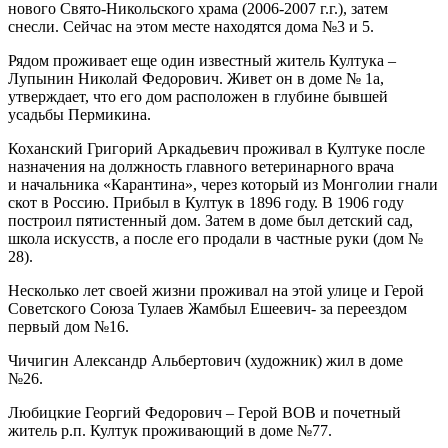
нового Свято-Никольского храма (2006-2007 г.г.), затем
снесли. Сейчас на этом месте находятся дома №3 и 5.
Рядом проживает еще один известный житель Култука –
Лупынин Николай Федорович. Живет он в доме № 1а,
утверждает, что его дом расположен в глубине бывшей
усадьбы Пермикина.
Коханский Григорий Аркадьевич проживал в Култуке после
назначения на должность главного ветеринарного врача
и начальника «Карантина», через который из Монголии гнали
скот в Россию. Прибыл в Култук в 1896 году. В 1906 году
построил пятистенный дом. Затем в доме был детский сад,
школа искусств, а после его продали в частные руки (дом №
28).
Несколько лет своей жизни проживал на этой улице и Герой
Советского Союза Тулаев Жамбыл Ешеевич- за переездом
первый дом №16.
Чичигин Александр Альбертович (художник) жил в доме
№26.
Любицкие Георгий Федорович – Герой ВОВ и почетный
житель р.п. Култук проживающий в доме №77.