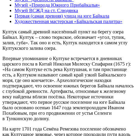
Музей «Природа Южного Прибайкалья»
Музей ВСЖД на ст. Слюдянка
Первая (самая древняя) улица на юге Байкала
Художественная мастерская «Байкальская палитра»
Култук самый древний населённый пункт на берегу озера
Байкал. Култук – слово тюркское, обозначает «угол, тупик,
залив, губа». Так оно и есть, Култук находится в самом углу
Култукского залива озера.
Впервые упоминание о Култуке встречается в дневниках
царского посла в Китай Николая Милеску Спафария (1675 г):
«На самом Култуке есть река Култушная, и там пристанище
есть, а Култуком называют самый край узкий Байкальского
моря, где оно кончается». Археологические находки
подтверждают, что освоение южных берегов Байкала началось
с глубокой древности. Артефакты, относимые к железному
веку найдены вблизи посёлка. Некоторые источники
утверждают, что первое русское поселение на юге Байкала
было основано осенью 1647 года землепроходцем Иваном
Похабовым, при его продвижении от устья Селенги
в Тункинскую долину.
На карте 1701 года Семёна Ремезова поселение обозначено
как Култушное зимовье, через которое проходили пути вдоль