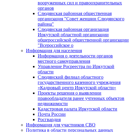
вооруженных сил и правоохранительных
органов
Слюдянская районная общественная
организация "Совет женщин Слюдянского
района"
Слюдянская районная организация
Иркутской областной организации
общероссийской общественной организации
"Всероссийское о
Информация для населения
Информация о деятельности органов
местного самоуправления
Управление Росреестра по Иркутской
области
Слюдянский филиал областного
государственного казенного учреждения
«Кадровый центр Иркутской области»
Проекты решения о выявлении
правообладателя ранее учтенных объектов
недвижимости
Кадастровая палата Иркутской области
Почта России
Росгвардия
Информация для участников СВО
Политика в области персональных данных