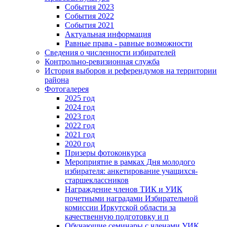
События 2023
События 2022
События 2021
Актуальная информация
Равные права - равные возможности
Сведения о численности избирателей
Контрольно-ревизионная служба
История выборов и референдумов на территории
района
Фотогалерея
2025 год
2024 год
2023 год
2022 год
2021 год
2020 год
Призеры фотоконкурса
Мероприятие в рамках Дня молодого
избирателя: анкетирование учащихся-
старшеклассников
Награждение членов ТИК и УИК
почетными наградами Избирательной
комиссии Иркутской области за
качественную подготовку и п
Обучающие семинары с членами УИК