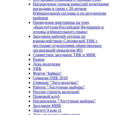
Награждение членов комиссий почетными
наградами в связи с 20-летием
Избирательной системы и по результатам
выборов
Проведение викторины на тему
«Конституция Российской Федерации и
основы избирательного права»
Заседание рабочей группы по
взаимодействию Слюдянской ТИК с
местными отделениями общественных
организаций инвалидов ИО
Совместное заседание ТИК и МИК
Разное
День молодежи
УИК
Форум "Байкал"
Семинар УИК 2018
Семинар "Лига молодых"
Работы "Доступные выборы"
Россию строить молодым!
Правовой клуб
Награждение "Доступные выборы"
Заседание МИК
Диспут 9 или 11
День молодого избирателя