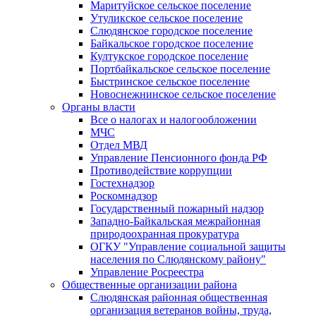
Маритуйское сельское поселение
Утуликское сельское поселение
Слюдянское городское поселение
Байкальское городское поселение
Култукское городское поселение
Портбайкальское сельское поселение
Быстринское сельское поселение
Новоснежнинское сельское поселение
Органы власти
Все о налогах и налогообложении
МЧС
Отдел МВД
Управление Пенсионного фонда РФ
Противодействие коррупции
Гостехнадзор
Роскомнадзор
Государственный пожарный надзор
Западно-Байкальская межрайонная
природоохранная прокуратура
ОГКУ "Управление социальной защиты
населения по Слюдянскому району"
Управление Росреестра
Общественные организации района
Слюдянская районная общественная
организация ветеранов войны, труда,