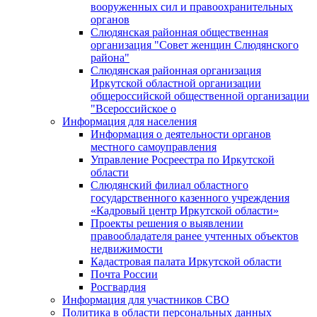
вооруженных сил и правоохранительных
органов
Слюдянская районная общественная
организация "Совет женщин Слюдянского
района"
Слюдянская районная организация
Иркутской областной организации
общероссийской общественной организации
"Всероссийское о
Информация для населения
Информация о деятельности органов
местного самоуправления
Управление Росреестра по Иркутской
области
Слюдянский филиал областного
государственного казенного учреждения
«Кадровый центр Иркутской области»
Проекты решения о выявлении
правообладателя ранее учтенных объектов
недвижимости
Кадастровая палата Иркутской области
Почта России
Росгвардия
Информация для участников СВО
Политика в области персональных данных