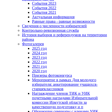
События 2023
События 2022
События 2021
Актуальная информация
Равные права - равные возможности
Сведения о численности избирателей
Контрольно-ревизионная служба
История выборов и референдумов на территории
района
Фотогалерея
2025 год
2024 год
2023 год
2022 год
2021 год
2020 год
Призеры фотоконкурса
Мероприятие в рамках Дня молодого
избирателя: анкетирование учащихся-
старшеклассников
Награждение членов ТИК и УИК
почетными наградами Избирательной
комиссии Иркутской области за
качественную подготовку и п
Обучающие семинары с членами УИК