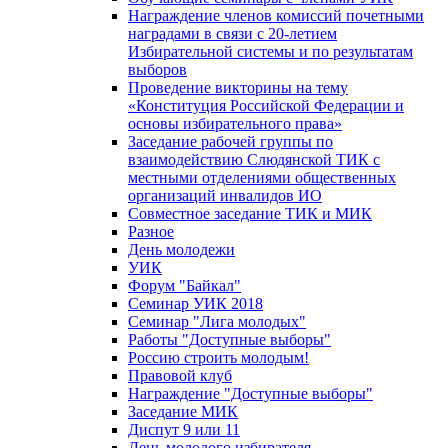
Награждение членов комиссий почетными
наградами в связи с 20-летием
Избирательной системы и по результатам
выборов
Проведение викторины на тему
«Конституция Российской Федерации и
основы избирательного права»
Заседание рабочей группы по
взаимодействию Слюдянской ТИК с
местными отделениями общественных
организаций инвалидов ИО
Совместное заседание ТИК и МИК
Разное
День молодежи
УИК
Форум "Байкал"
Семинар УИК 2018
Семинар "Лига молодых"
Работы "Доступные выборы"
Россию строить молодым!
Правовой клуб
Награждение "Доступные выборы"
Заседание МИК
Диспут 9 или 11
День молодого избирателя