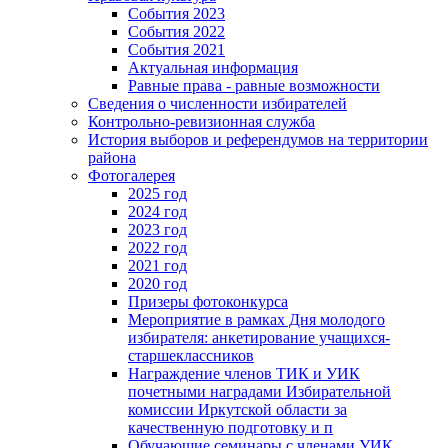
События 2023
События 2022
События 2021
Актуальная информация
Равные права - равные возможности
Сведения о численности избирателей
Контрольно-ревизионная служба
История выборов и референдумов на территории
района
Фотогалерея
2025 год
2024 год
2023 год
2022 год
2021 год
2020 год
Призеры фотоконкурса
Мероприятие в рамках Дня молодого
избирателя: анкетирование учащихся-
старшеклассников
Награждение членов ТИК и УИК
почетными наградами Избирательной
комиссии Иркутской области за
качественную подготовку и п
Обучающие семинары с членами УИК