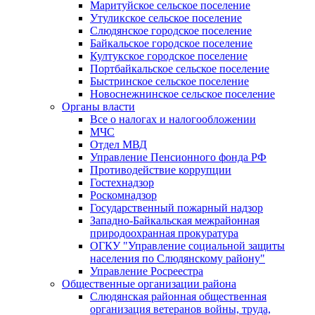
Маритуйское сельское поселение
Утуликское сельское поселение
Слюдянское городское поселение
Байкальское городское поселение
Култукское городское поселение
Портбайкальское сельское поселение
Быстринское сельское поселение
Новоснежнинское сельское поселение
Органы власти
Все о налогах и налогообложении
МЧС
Отдел МВД
Управление Пенсионного фонда РФ
Противодействие коррупции
Гостехнадзор
Роскомнадзор
Государственный пожарный надзор
Западно-Байкальская межрайонная
природоохранная прокуратура
ОГКУ "Управление социальной защиты
населения по Слюдянскому району"
Управление Росреестра
Общественные организации района
Слюдянская районная общественная
организация ветеранов войны, труда,