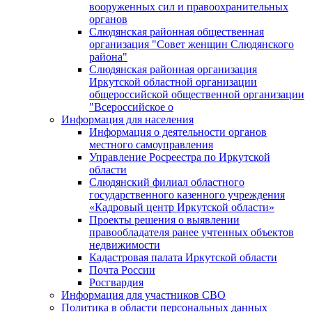
вооруженных сил и правоохранительных
органов
Слюдянская районная общественная
организация "Совет женщин Слюдянского
района"
Слюдянская районная организация
Иркутской областной организации
общероссийской общественной организации
"Всероссийское о
Информация для населения
Информация о деятельности органов
местного самоуправления
Управление Росреестра по Иркутской
области
Слюдянский филиал областного
государственного казенного учреждения
«Кадровый центр Иркутской области»
Проекты решения о выявлении
правообладателя ранее учтенных объектов
недвижимости
Кадастровая палата Иркутской области
Почта России
Росгвардия
Информация для участников СВО
Политика в области персональных данных