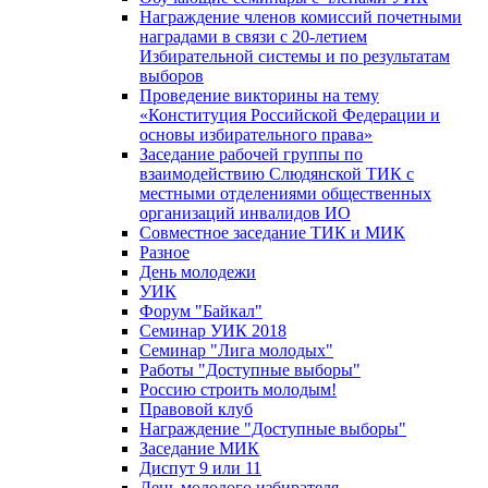
Награждение членов комиссий почетными
наградами в связи с 20-летием
Избирательной системы и по результатам
выборов
Проведение викторины на тему
«Конституция Российской Федерации и
основы избирательного права»
Заседание рабочей группы по
взаимодействию Слюдянской ТИК с
местными отделениями общественных
организаций инвалидов ИО
Совместное заседание ТИК и МИК
Разное
День молодежи
УИК
Форум "Байкал"
Семинар УИК 2018
Семинар "Лига молодых"
Работы "Доступные выборы"
Россию строить молодым!
Правовой клуб
Награждение "Доступные выборы"
Заседание МИК
Диспут 9 или 11
День молодого избирателя