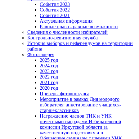
События 2023
События 2022
События 2021
Актуальная информация
Равные права - равные возможности
Сведения о численности избирателей
Контрольно-ревизионная служба
История выборов и референдумов на территории
района
Фотогалерея
2025 год
2024 год
2023 год
2022 год
2021 год
2020 год
Призеры фотоконкурса
Мероприятие в рамках Дня молодого
избирателя: анкетирование учащихся-
старшеклассников
Награждение членов ТИК и УИК
почетными наградами Избирательной
комиссии Иркутской области за
качественную подготовку и п
Обучающие семинары с членами УИК