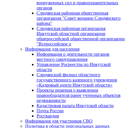
вооруженных сил и правоохранительных
органов
Слюдянская районная общественная
организация "Совет женщин Слюдянского
района"
Слюдянская районная организация
Иркутской областной организации
общероссийской общественной организации
"Всероссийское о
Информация для населения
Информация о деятельности органов
местного самоуправления
Управление Росреестра по Иркутской
области
Слюдянский филиал областного
государственного казенного учреждения
«Кадровый центр Иркутской области»
Проекты решения о выявлении
правообладателя ранее учтенных объектов
недвижимости
Кадастровая палата Иркутской области
Почта России
Росгвардия
Информация для участников СВО
Политика в области персональных данных