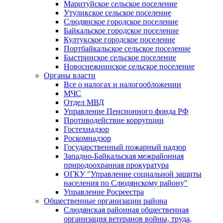
Маритуйское сельское поселение
Утуликское сельское поселение
Слюдянское городское поселение
Байкальское городское поселение
Култукское городское поселение
Портбайкальское сельское поселение
Быстринское сельское поселение
Новоснежнинское сельское поселение
Органы власти
Все о налогах и налогообложении
МЧС
Отдел МВД
Управление Пенсионного фонда РФ
Противодействие коррупции
Гостехнадзор
Роскомнадзор
Государственный пожарный надзор
Западно-Байкальская межрайонная
природоохранная прокуратура
ОГКУ "Управление социальной защиты
населения по Слюдянскому району"
Управление Росреестра
Общественные организации района
Слюдянская районная общественная
организация ветеранов войны, труда,