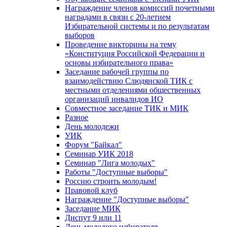
Награждение членов комиссий почетными
наградами в связи с 20-летием
Избирательной системы и по результатам
выборов
Проведение викторины на тему
«Конституция Российской Федерации и
основы избирательного права»
Заседание рабочей группы по
взаимодействию Слюдянской ТИК с
местными отделениями общественных
организаций инвалидов ИО
Совместное заседание ТИК и МИК
Разное
День молодежи
УИК
Форум "Байкал"
Семинар УИК 2018
Семинар "Лига молодых"
Работы "Доступные выборы"
Россию строить молодым!
Правовой клуб
Награждение "Доступные выборы"
Заседание МИК
Диспут 9 или 11
День молодого избирателя