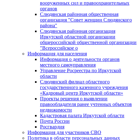
вооруженных сил и правоохранительных
органов
Слюдянская районная общественная
организация "Совет женщин Слюдянского
района"
Слюдянская районная организация
Иркутской областной организации
общероссийской общественной организации
"Всероссийское о
Информация для населения
Информация о деятельности органов
местного самоуправления
Управление Росреестра по Иркутской
области
Слюдянский филиал областного
государственного казенного учреждения
«Кадровый центр Иркутской области»
Проекты решения о выявлении
правообладателя ранее учтенных объектов
недвижимости
Кадастровая палата Иркутской области
Почта России
Росгвардия
Информация для участников СВО
Политика в области персональных данных