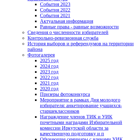
События 2023
События 2022
События 2021
Актуальная информация
Равные права - равные возможности
Сведения о численности избирателей
Контрольно-ревизионная служба
История выборов и референдумов на территории
района
Фотогалерея
2025 год
2024 год
2023 год
2022 год
2021 год
2020 год
Призеры фотоконкурса
Мероприятие в рамках Дня молодого
избирателя: анкетирование учащихся-
старшеклассников
Награждение членов ТИК и УИК
почетными наградами Избирательной
комиссии Иркутской области за
качественную подготовку и п
Обучающие семинары с членами УИК