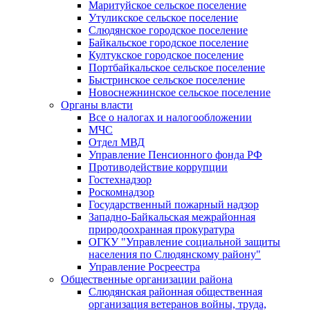
Маритуйское сельское поселение
Утуликское сельское поселение
Слюдянское городское поселение
Байкальское городское поселение
Култукское городское поселение
Портбайкальское сельское поселение
Быстринское сельское поселение
Новоснежнинское сельское поселение
Органы власти
Все о налогах и налогообложении
МЧС
Отдел МВД
Управление Пенсионного фонда РФ
Противодействие коррупции
Гостехнадзор
Роскомнадзор
Государственный пожарный надзор
Западно-Байкальская межрайонная
природоохранная прокуратура
ОГКУ "Управление социальной защиты
населения по Слюдянскому району"
Управление Росреестра
Общественные организации района
Слюдянская районная общественная
организация ветеранов войны, труда,