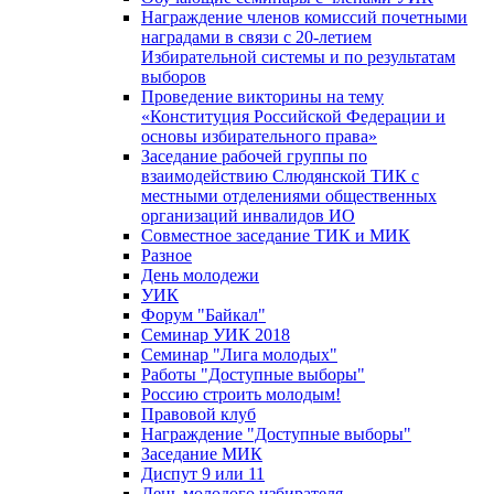
Награждение членов комиссий почетными
наградами в связи с 20-летием
Избирательной системы и по результатам
выборов
Проведение викторины на тему
«Конституция Российской Федерации и
основы избирательного права»
Заседание рабочей группы по
взаимодействию Слюдянской ТИК с
местными отделениями общественных
организаций инвалидов ИО
Совместное заседание ТИК и МИК
Разное
День молодежи
УИК
Форум "Байкал"
Семинар УИК 2018
Семинар "Лига молодых"
Работы "Доступные выборы"
Россию строить молодым!
Правовой клуб
Награждение "Доступные выборы"
Заседание МИК
Диспут 9 или 11
День молодого избирателя