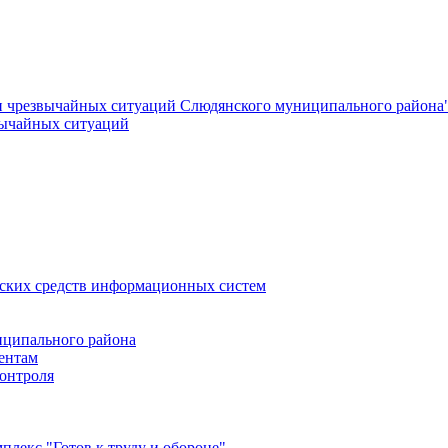
и чрезвычайных ситуаций Слюдянского муниципального района
вычайных ситуаций
еских средств информационных систем
ципального района
ентам
онтроля
лекс "Готов к труду и обороне"