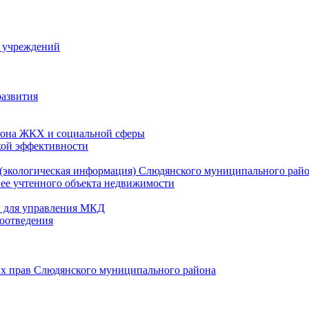
й учреждений
развития
зона ЖКХ и социальной сферы
кой эффективности
(экологическая информация) Слюдянского муниципального рай
нее учтенного объекта недвижимости
и для управления МКД
оотведения
их прав Слюдянского муниципального района