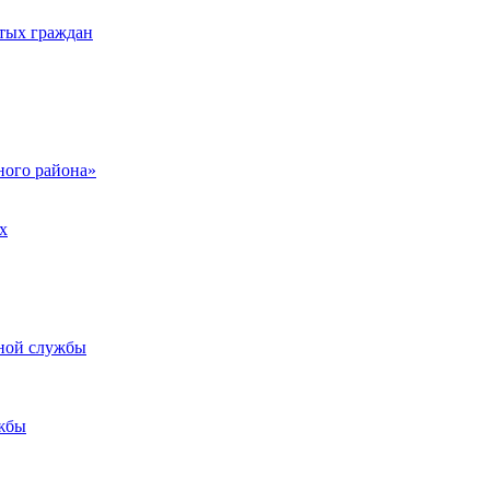
тых граждан
ого района»
х
ьной службы
жбы