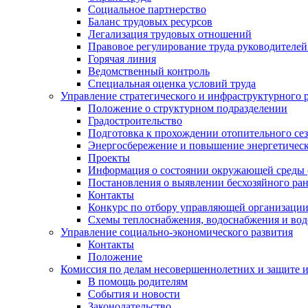
Социальное партнерство
Баланс трудовых ресурсов
Легализация трудовых отношений
Правовое регулирование труда руководителе
Горячая линия
Ведомственный контроль
Специальная оценка условий труда
Управление стратегического и инфраструктурного 
Положение о структурном подразделении
Градостроительство
Подготовка к прохождении отопительного се
Энергосбережение и повышение энергетичес
Проекты
Информация о состоянии окружающей среды 
Постановления о выявлении бесхозяйного ра
Контакты
Конкурс по отбору управляющей организаци
Схемы теплоснабжения, водоснабжения и вод
Управление социально-экономического развития
Контакты
Положение
Комиссия по делам несовершеннолетних и защите 
В помощь родителям
События и новости
Законодательство