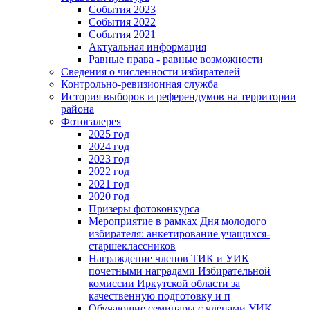
События 2023
События 2022
События 2021
Актуальная информация
Равные права - равные возможности
Сведения о численности избирателей
Контрольно-ревизионная служба
История выборов и референдумов на территории
района
Фотогалерея
2025 год
2024 год
2023 год
2022 год
2021 год
2020 год
Призеры фотоконкурса
Мероприятие в рамках Дня молодого
избирателя: анкетирование учащихся-
старшеклассников
Награждение членов ТИК и УИК
почетными наградами Избирательной
комиссии Иркутской области за
качественную подготовку и п
Обучающие семинары с членами УИК