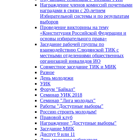
Награждение членов комиссий почетными
наградами в связи с 20-летием
Избирательной системы и по результатам
выборов
Проведение викторины на тему
«Конституция Российской Федерации и
основы избирательного права»
Заседание рабочей группы по
взаимодействию Слюдянской ТИК с
местными отделениями общественных
организаций инвалидов ИО
Совместное заседание ТИК и МИК
Разное
День молодежи
УИК
Форум "Байкал"
Семинар УИК 2018
Семинар "Лига молодых"
Работы "Доступные выборы"
Россию строить молодым!
Правовой клуб
Награждение "Доступные выборы"
Заседание МИК
Диспут 9 или 11
День молодого избирателя