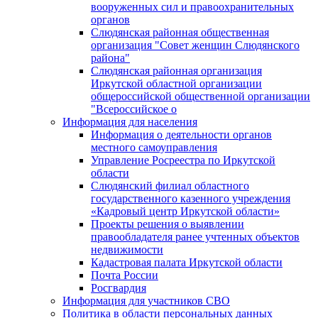
вооруженных сил и правоохранительных
органов
Слюдянская районная общественная
организация "Совет женщин Слюдянского
района"
Слюдянская районная организация
Иркутской областной организации
общероссийской общественной организации
"Всероссийское о
Информация для населения
Информация о деятельности органов
местного самоуправления
Управление Росреестра по Иркутской
области
Слюдянский филиал областного
государственного казенного учреждения
«Кадровый центр Иркутской области»
Проекты решения о выявлении
правообладателя ранее учтенных объектов
недвижимости
Кадастровая палата Иркутской области
Почта России
Росгвардия
Информация для участников СВО
Политика в области персональных данных