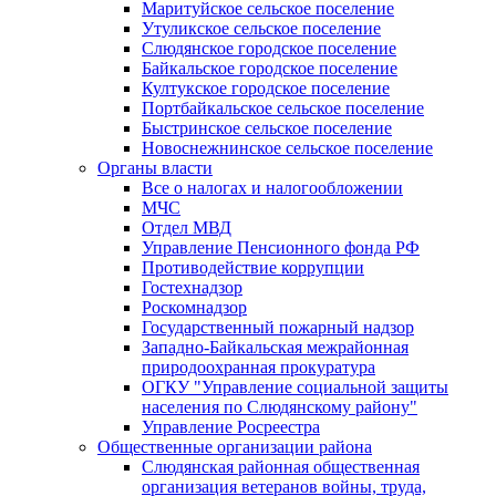
Маритуйское сельское поселение
Утуликское сельское поселение
Слюдянское городское поселение
Байкальское городское поселение
Култукское городское поселение
Портбайкальское сельское поселение
Быстринское сельское поселение
Новоснежнинское сельское поселение
Органы власти
Все о налогах и налогообложении
МЧС
Отдел МВД
Управление Пенсионного фонда РФ
Противодействие коррупции
Гостехнадзор
Роскомнадзор
Государственный пожарный надзор
Западно-Байкальская межрайонная
природоохранная прокуратура
ОГКУ "Управление социальной защиты
населения по Слюдянскому району"
Управление Росреестра
Общественные организации района
Слюдянская районная общественная
организация ветеранов войны, труда,