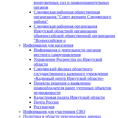
вооруженных сил и правоохранительных
органов
Слюдянская районная общественная
организация "Совет женщин Слюдянского
района"
Слюдянская районная организация
Иркутской областной организации
общероссийской общественной организации
"Всероссийское о
Информация для населения
Информация о деятельности органов
местного самоуправления
Управление Росреестра по Иркутской
области
Слюдянский филиал областного
государственного казенного учреждения
«Кадровый центр Иркутской области»
Проекты решения о выявлении
правообладателя ранее учтенных объектов
недвижимости
Кадастровая палата Иркутской области
Почта России
Росгвардия
Информация для участников СВО
Политика в области персональных данных