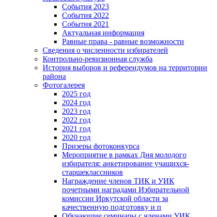
События 2023
События 2022
События 2021
Актуальная информация
Равные права - равные возможности
Сведения о численности избирателей
Контрольно-ревизионная служба
История выборов и референдумов на территории
района
Фотогалерея
2025 год
2024 год
2023 год
2022 год
2021 год
2020 год
Призеры фотоконкурса
Мероприятие в рамках Дня молодого
избирателя: анкетирование учащихся-
старшеклассников
Награждение членов ТИК и УИК
почетными наградами Избирательной
комиссии Иркутской области за
качественную подготовку и п
Обучающие семинары с членами УИК