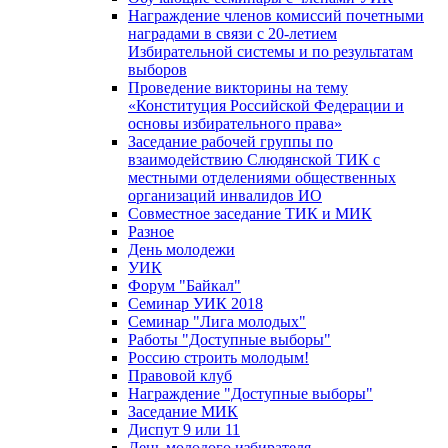
Награждение членов комиссий почетными
наградами в связи с 20-летием
Избирательной системы и по результатам
выборов
Проведение викторины на тему
«Конституция Российской Федерации и
основы избирательного права»
Заседание рабочей группы по
взаимодействию Слюдянской ТИК с
местными отделениями общественных
организаций инвалидов ИО
Совместное заседание ТИК и МИК
Разное
День молодежи
УИК
Форум "Байкал"
Семинар УИК 2018
Семинар "Лига молодых"
Работы "Доступные выборы"
Россию строить молодым!
Правовой клуб
Награждение "Доступные выборы"
Заседание МИК
Диспут 9 или 11
День молодого избирателя