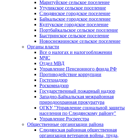
Маритуйское сельское поселение
Утуликское сельское поселение
Слюдянское городское поселение
Байкальское городское поселение
Култукское городское поселение
Портбайкальское сельское поселение
Быстринское сельское поселение
Новоснежнинское сельское поселение
Органы власти
Все о налогах и налогообложении
МЧС
Отдел МВД
Управление Пенсионного фонда РФ
Противодействие коррупции
Гостехнадзор
Роскомнадзор
Государственный пожарный надзор
Западно-Байкальская межрайонная
природоохранная прокуратура
ОГКУ "Управление социальной защиты
населения по Слюдянскому району"
Управление Росреестра
Общественные организации района
Слюдянская районная общественная
организация ветеранов войны, труда,