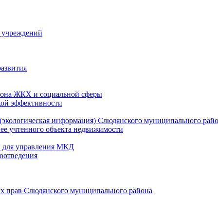
й учреждений
развития
зона ЖКХ и социальной сферы
кой эффективности
(экологическая информация) Слюдянского муниципального рай
нее учтенного объекта недвижимости
и для управления МКД
оотведения
их прав Слюдянского муниципального района