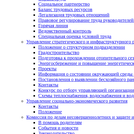
Социальное партнерство
Баланс трудовых ресурсов
Легализация трудовых отношений
Правовое регулирование труда руководителе
Горячая линия
Ведомственный контроль
Специальная оценка условий труда
Управление стратегического и инфраструктурного 
Положение о структурном подразделении
Градостроительство
Подготовка к прохождении отопительного се
Энергосбережение и повышение энергетичес
Проекты
Информация о состоянии окружающей среды 
Постановления о выявлении бесхозяйного ра
Контакты
Конкурс по отбору управляющей организаци
Схемы теплоснабжения, водоснабжения и вод
Управление социально-экономического развития
Контакты
Положение
Комиссия по делам несовершеннолетних и защите 
В помощь родителям
События и новости
Законодательство