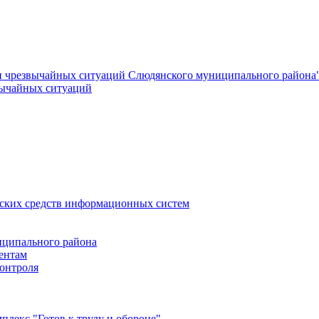
и чрезвычайных ситуаций Слюдянского муниципального района
вычайных ситуаций
еских средств информационных систем
ципального района
ентам
онтроля
лекс "Готов к труду и обороне"