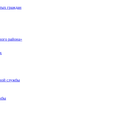
тых граждан
ого района»
х
ьной службы
жбы