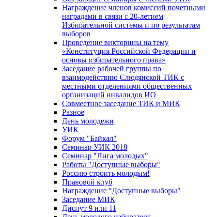
Награждение членов комиссий почетными
наградами в связи с 20-летием
Избирательной системы и по результатам
выборов
Проведение викторины на тему
«Конституция Российской Федерации и
основы избирательного права»
Заседание рабочей группы по
взаимодействию Слюдянской ТИК с
местными отделениями общественных
организаций инвалидов ИО
Совместное заседание ТИК и МИК
Разное
День молодежи
УИК
Форум "Байкал"
Семинар УИК 2018
Семинар "Лига молодых"
Работы "Доступные выборы"
Россию строить молодым!
Правовой клуб
Награждение "Доступные выборы"
Заседание МИК
Диспут 9 или 11
День молодого избирателя