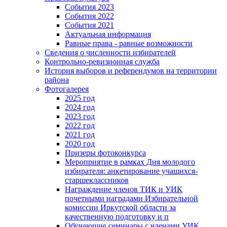
События 2023
События 2022
События 2021
Актуальная информация
Равные права - равные возможности
Сведения о численности избирателей
Контрольно-ревизионная служба
История выборов и референдумов на территории
района
Фотогалерея
2025 год
2024 год
2023 год
2022 год
2021 год
2020 год
Призеры фотоконкурса
Мероприятие в рамках Дня молодого
избирателя: анкетирование учащихся-
старшеклассников
Награждение членов ТИК и УИК
почетными наградами Избирательной
комиссии Иркутской области за
качественную подготовку и п
Обучающие семинары с членами УИК