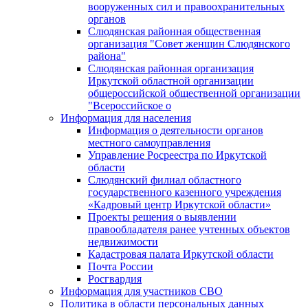
вооруженных сил и правоохранительных
органов
Слюдянская районная общественная
организация "Совет женщин Слюдянского
района"
Слюдянская районная организация
Иркутской областной организации
общероссийской общественной организации
"Всероссийское о
Информация для населения
Информация о деятельности органов
местного самоуправления
Управление Росреестра по Иркутской
области
Слюдянский филиал областного
государственного казенного учреждения
«Кадровый центр Иркутской области»
Проекты решения о выявлении
правообладателя ранее учтенных объектов
недвижимости
Кадастровая палата Иркутской области
Почта России
Росгвардия
Информация для участников СВО
Политика в области персональных данных