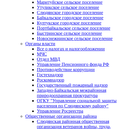
Маритуйское сельское поселение
Утуликское сельское поселение
Слюдянское городское поселение
Байкальское городское поселение
Култукское городское поселение
Портбайкальское сельское поселение
Быстринское сельское поселение
Новоснежнинское сельское поселение
Органы власти
Все о налогах и налогообложении
МЧС
Отдел МВД
Управление Пенсионного фонда РФ
Противодействие коррупции
Гостехнадзор
Роскомнадзор
Государственный пожарный надзор
Западно-Байкальская межрайонная
природоохранная прокуратура
ОГКУ "Управление социальной защиты
населения по Слюдянскому району"
Управление Росреестра
Общественные организации района
Слюдянская районная общественная
организация ветеранов войны, труда,