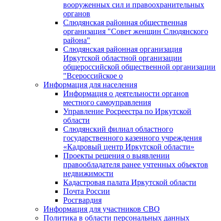
вооруженных сил и правоохранительных
органов
Слюдянская районная общественная
организация "Совет женщин Слюдянского
района"
Слюдянская районная организация
Иркутской областной организации
общероссийской общественной организации
"Всероссийское о
Информация для населения
Информация о деятельности органов
местного самоуправления
Управление Росреестра по Иркутской
области
Слюдянский филиал областного
государственного казенного учреждения
«Кадровый центр Иркутской области»
Проекты решения о выявлении
правообладателя ранее учтенных объектов
недвижимости
Кадастровая палата Иркутской области
Почта России
Росгвардия
Информация для участников СВО
Политика в области персональных данных