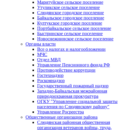
Маритуйское сельское поселение
Утуликское сельское поселение
Слюдянское городское поселение
Байкальское городское поселение
Култукское городское поселение
Портбайкальское сельское поселение
Быстринское сельское поселение
Новоснежнинское сельское поселение
Органы власти
Все о налогах и налогообложении
МЧС
Отдел МВД
Управление Пенсионного фонда РФ
Противодействие коррупции
Гостехнадзор
Роскомнадзор
Государственный пожарный надзор
Западно-Байкальская межрайонная
природоохранная прокуратура
ОГКУ "Управление социальной защиты
населения по Слюдянскому району"
Управление Росреестра
Общественные организации района
Слюдянская районная общественная
организация ветеранов войны, труда,