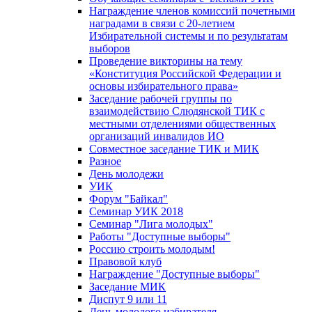
Награждение членов комиссий почетными
наградами в связи с 20-летием
Избирательной системы и по результатам
выборов
Проведение викторины на тему
«Конституция Российской Федерации и
основы избирательного права»
Заседание рабочей группы по
взаимодействию Слюдянской ТИК с
местными отделениями общественных
организаций инвалидов ИО
Совместное заседание ТИК и МИК
Разное
День молодежи
УИК
Форум "Байкал"
Семинар УИК 2018
Семинар "Лига молодых"
Работы "Доступные выборы"
Россию строить молодым!
Правовой клуб
Награждение "Доступные выборы"
Заседание МИК
Диспут 9 или 11
День молодого избирателя