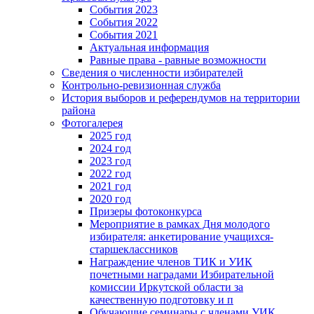
События 2023
События 2022
События 2021
Актуальная информация
Равные права - равные возможности
Сведения о численности избирателей
Контрольно-ревизионная служба
История выборов и референдумов на территории
района
Фотогалерея
2025 год
2024 год
2023 год
2022 год
2021 год
2020 год
Призеры фотоконкурса
Мероприятие в рамках Дня молодого
избирателя: анкетирование учащихся-
старшеклассников
Награждение членов ТИК и УИК
почетными наградами Избирательной
комиссии Иркутской области за
качественную подготовку и п
Обучающие семинары с членами УИК