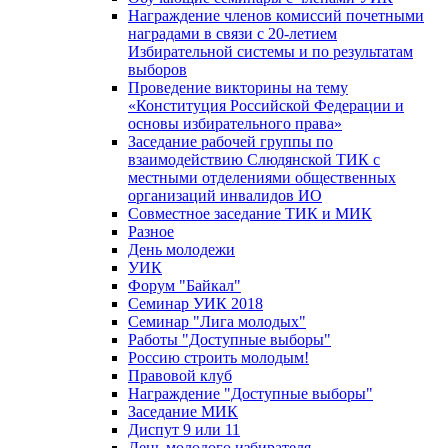
Награждение членов комиссий почетными
наградами в связи с 20-летием
Избирательной системы и по результатам
выборов
Проведение викторины на тему
«Конституция Российской Федерации и
основы избирательного права»
Заседание рабочей группы по
взаимодействию Слюдянской ТИК с
местными отделениями общественных
организаций инвалидов ИО
Совместное заседание ТИК и МИК
Разное
День молодежи
УИК
Форум "Байкал"
Семинар УИК 2018
Семинар "Лига молодых"
Работы "Доступные выборы"
Россию строить молодым!
Правовой клуб
Награждение "Доступные выборы"
Заседание МИК
Диспут 9 или 11
День молодого избирателя