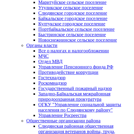
Маритуйское сельское поселение
Утуликское сельское поселение
Слюдянское городское поселение
Байкальское городское поселение
Култукское городское поселение
Портбайкальское сельское поселение
Быстринское сельское поселение
Новоснежнинское сельское поселение
Органы власти
Все о налогах и налогообложении
МЧС
Отдел МВД
Управление Пенсионного фонда РФ
Противодействие коррупции
Гостехнадзор
Роскомнадзор
Государственный пожарный надзор
Западно-Байкальская межрайонная
природоохранная прокуратура
ОГКУ "Управление социальной защиты
населения по Слюдянскому району"
Управление Росреестра
Общественные организации района
Слюдянская районная общественная
организация ветеранов войны, труда,