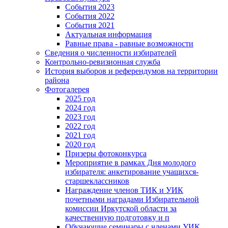
События 2023
События 2022
События 2021
Актуальная информация
Равные права - равные возможности
Сведения о численности избирателей
Контрольно-ревизионная служба
История выборов и референдумов на территории
района
Фотогалерея
2025 год
2024 год
2023 год
2022 год
2021 год
2020 год
Призеры фотоконкурса
Мероприятие в рамках Дня молодого
избирателя: анкетирование учащихся-
старшеклассников
Награждение членов ТИК и УИК
почетными наградами Избирательной
комиссии Иркутской области за
качественную подготовку и п
Обучающие семинары с членами УИК