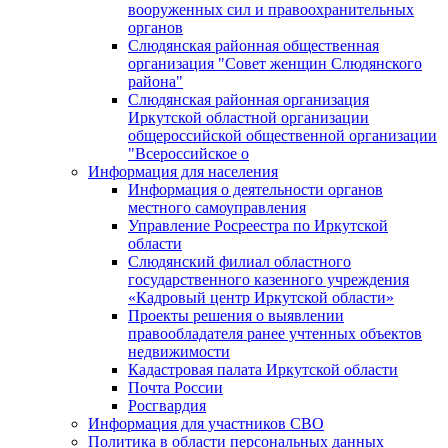
вооруженных сил и правоохранительных
органов
Слюдянская районная общественная
организация "Совет женщин Слюдянского
района"
Слюдянская районная организация
Иркутской областной организации
общероссийской общественной организации
"Всероссийское о
Информация для населения
Информация о деятельности органов
местного самоуправления
Управление Росреестра по Иркутской
области
Слюдянский филиал областного
государственного казенного учреждения
«Кадровый центр Иркутской области»
Проекты решения о выявлении
правообладателя ранее учтенных объектов
недвижимости
Кадастровая палата Иркутской области
Почта России
Росгвардия
Информация для участников СВО
Политика в области персональных данных