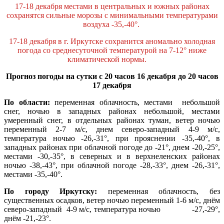
17-18 декабря местами в центральных и южных районах
сохранятся сильные морозы с минимальными температурами
воздуха -35,-40°.
17-18 декабря в г. Иркутске сохранится аномально холодная
погода со среднесуточной температурой на 7-12° ниже
климатической нормы.
Прогноз погоды на сутки
с 20 часов 16 декабря до 20 часов
17 декабря
По области:
переменная облачность, местами небольшой
снег, ночью в западных районах небольшой, местами
умеренный снег, в отдельных районах туман, ветер ночью
переменный 2-7 м/с, днем северо-западный 4-9 м/с,
температура ночью -26,-31°, при прояснении -35,-40°, в
западных районах при облачной погоде до -21°, днем -20,-25°,
местами -30,-35°, в северных и в верхнеленских районах
ночью -38,-43°, при облачной погоде -28,-33°, днем -26,-31°,
местами -35,-40°.
По городу Иркутску:
переменная облачность, без
существенных осадков, ветер ночью переменный 1-6 м/с, днём
северо-западный 4-9 м/с, температура ночью -27,-29°,
днём -21,-23°.