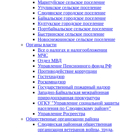
Маритуйское сельское поселение
Утуликское сельское поселение
Слюдянское городское поселение
Байкальское городское поселение
Култукское городское поселение
Портбайкальское сельское поселение
Быстринское сельское поселение
Новоснежнинское сельское поселение
Органы власти
Все о налогах и налогообложении
МЧС
Отдел МВД
Управление Пенсионного фонда РФ
Противодействие коррупции
Гостехнадзор
Роскомнадзор
Государственный пожарный надзор
Западно-Байкальская межрайонная
природоохранная прокуратура
ОГКУ "Управление социальной защиты
населения по Слюдянскому району"
Управление Росреестра
Общественные организации района
Слюдянская районная общественная
организация ветеранов войны, труда,