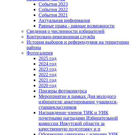
События 2023
События 2022
События 2021
Актуальная информация
Равные права - равные возможности
Сведения о численности избирателей
Контрольно-ревизионная служба
История выборов и референдумов на территории
района
Фотогалерея
2025 год
2024 год
2023 год
2022 год
2021 год
2020 год
Призеры фотоконкурса
Мероприятие в рамках Дня молодого
избирателя: анкетирование учащихся-
старшеклассников
Награждение членов ТИК и УИК
почетными наградами Избирательной
комиссии Иркутской области за
качественную подготовку и п
Обучающие семинары с членами УИК