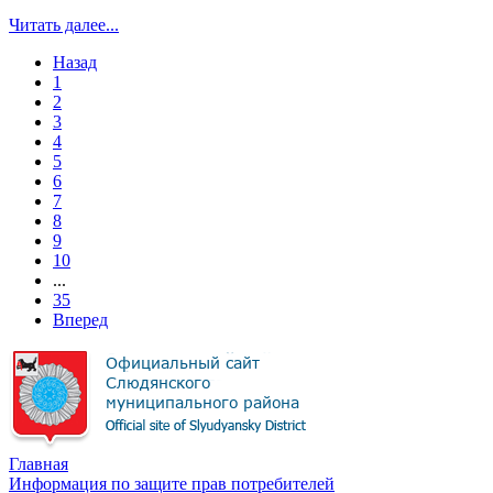
Читать далее...
Назад
1
2
3
4
5
6
7
8
9
10
...
35
Вперед
Главная
Информация по защите прав потребителей