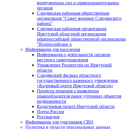
вооруженных сил и правоохранительных
органов
Слюдянская районная общественная
организация "Совет женщин Слюдянского
района"
Слюдянская районная организация
Иркутской областной организации
общероссийской общественной организации
"Всероссийское о
Информация для населения
Информация о деятельности органов
местного самоуправления
Управление Росреестра по Иркутской
области
Слюдянский филиал областного
государственного казенного учреждения
«Кадровый центр Иркутской области»
Проекты решения о выявлении
правообладателя ранее учтенных объектов
недвижимости
Кадастровая палата Иркутской области
Почта России
Росгвардия
Информация для участников СВО
Политика в области персональных данных