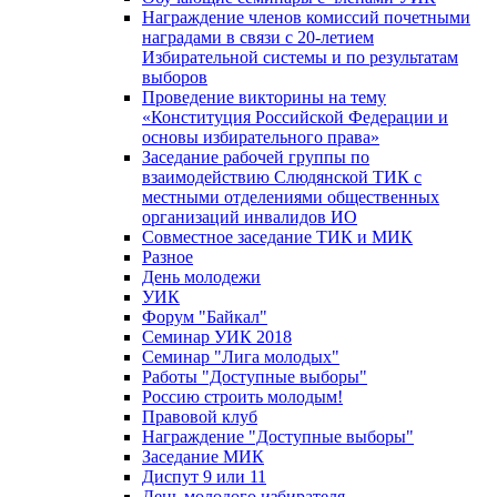
Награждение членов комиссий почетными
наградами в связи с 20-летием
Избирательной системы и по результатам
выборов
Проведение викторины на тему
«Конституция Российской Федерации и
основы избирательного права»
Заседание рабочей группы по
взаимодействию Слюдянской ТИК с
местными отделениями общественных
организаций инвалидов ИО
Совместное заседание ТИК и МИК
Разное
День молодежи
УИК
Форум "Байкал"
Семинар УИК 2018
Семинар "Лига молодых"
Работы "Доступные выборы"
Россию строить молодым!
Правовой клуб
Награждение "Доступные выборы"
Заседание МИК
Диспут 9 или 11
День молодого избирателя