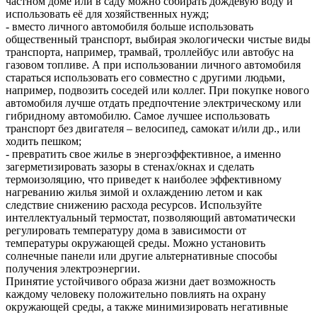
частном доме или в саду можно собирать дождевую воду и
использовать её для хозяйственных нужд;
- вместо личного автомобиля больше использовать
общественный транспорт, выбирая экологически чистые виды
транспорта, например, трамвай, троллейбус или автобус на
газовом топливе. А при использовании личного автомобиля
стараться использовать его совместно с другими людьми,
например, подвозить соседей или коллег. При покупке нового
автомобиля лучше отдать предпочтение электрическому или
гибридному автомобилю. Самое лучшее использовать
транспорт без двигателя – велосипед, самокат и/или др., или
ходить пешком;
- превратить свое жилье в энергоэффективное, а именно
загерметизировать зазоры в стенах/окнах и сделать
термоизоляцию, что приведет к наиболее эффективному
нагреванию жилья зимой и охлаждению летом и как
следствие снижению расхода ресурсов. Используйте
интеллектуальный термостат, позволяющий автоматически
регулировать температуру дома в зависимости от
температуры окружающей среды. Можно установить
солнечные панели или другие альтернативные способы
получения электроэнергии.
Принятие устойчивого образа жизни дает возможность
каждому человеку положительно повлиять на охрану
окружающей среды, а также минимизировать негативные