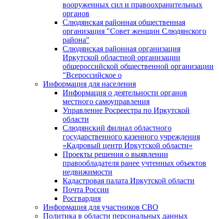
вооруженных сил и правоохранительных
органов
Слюдянская районная общественная
организация "Совет женщин Слюдянского
района"
Слюдянская районная организация
Иркутской областной организации
общероссийской общественной организации
"Всероссийское о
Информация для населения
Информация о деятельности органов
местного самоуправления
Управление Росреестра по Иркутской
области
Слюдянский филиал областного
государственного казенного учреждения
«Кадровый центр Иркутской области»
Проекты решения о выявлении
правообладателя ранее учтенных объектов
недвижимости
Кадастровая палата Иркутской области
Почта России
Росгвардия
Информация для участников СВО
Политика в области персональных данных