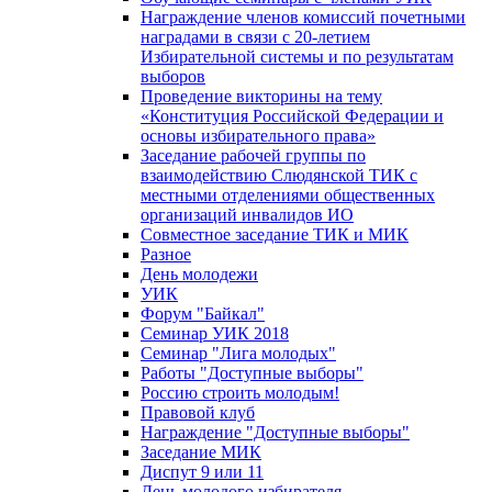
Награждение членов комиссий почетными
наградами в связи с 20-летием
Избирательной системы и по результатам
выборов
Проведение викторины на тему
«Конституция Российской Федерации и
основы избирательного права»
Заседание рабочей группы по
взаимодействию Слюдянской ТИК с
местными отделениями общественных
организаций инвалидов ИО
Совместное заседание ТИК и МИК
Разное
День молодежи
УИК
Форум "Байкал"
Семинар УИК 2018
Семинар "Лига молодых"
Работы "Доступные выборы"
Россию строить молодым!
Правовой клуб
Награждение "Доступные выборы"
Заседание МИК
Диспут 9 или 11
День молодого избирателя