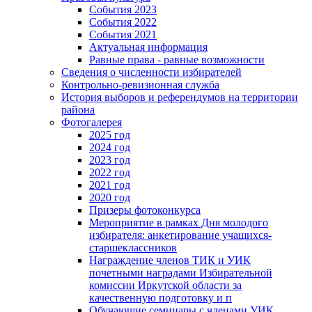
События 2023
События 2022
События 2021
Актуальная информация
Равные права - равные возможности
Сведения о численности избирателей
Контрольно-ревизионная служба
История выборов и референдумов на территории
района
Фотогалерея
2025 год
2024 год
2023 год
2022 год
2021 год
2020 год
Призеры фотоконкурса
Мероприятие в рамках Дня молодого
избирателя: анкетирование учащихся-
старшеклассников
Награждение членов ТИК и УИК
почетными наградами Избирательной
комиссии Иркутской области за
качественную подготовку и п
Обучающие семинары с членами УИК