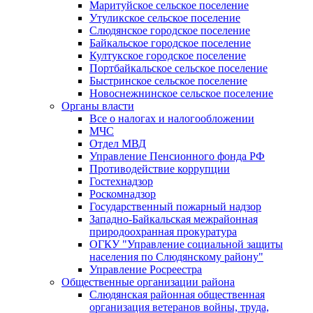
Маритуйское сельское поселение
Утуликское сельское поселение
Слюдянское городское поселение
Байкальское городское поселение
Култукское городское поселение
Портбайкальское сельское поселение
Быстринское сельское поселение
Новоснежнинское сельское поселение
Органы власти
Все о налогах и налогообложении
МЧС
Отдел МВД
Управление Пенсионного фонда РФ
Противодействие коррупции
Гостехнадзор
Роскомнадзор
Государственный пожарный надзор
Западно-Байкальская межрайонная
природоохранная прокуратура
ОГКУ "Управление социальной защиты
населения по Слюдянскому району"
Управление Росреестра
Общественные организации района
Слюдянская районная общественная
организация ветеранов войны, труда,