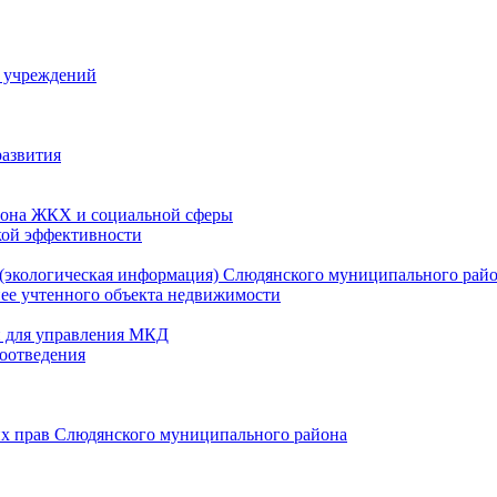
й учреждений
развития
зона ЖКХ и социальной сферы
кой эффективности
(экологическая информация) Слюдянского муниципального рай
нее учтенного объекта недвижимости
и для управления МКД
оотведения
их прав Слюдянского муниципального района