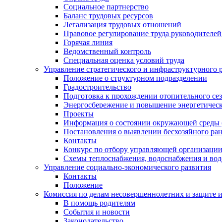
Социальное партнерство
Баланс трудовых ресурсов
Легализация трудовых отношений
Правовое регулирование труда руководителе
Горячая линия
Ведомственный контроль
Специальная оценка условий труда
Управление стратегического и инфраструктурного 
Положение о структурном подразделении
Градостроительство
Подготовка к прохождении отопительного се
Энергосбережение и повышение энергетичес
Проекты
Информация о состоянии окружающей среды 
Постановления о выявлении бесхозяйного ра
Контакты
Конкурс по отбору управляющей организаци
Схемы теплоснабжения, водоснабжения и вод
Управление социально-экономического развития
Контакты
Положение
Комиссия по делам несовершеннолетних и защите 
В помощь родителям
События и новости
Законодательство