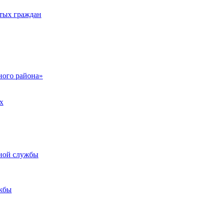
тых граждан
ого района»
х
ьной службы
жбы