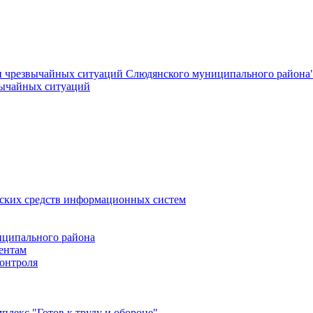
и чрезвычайных ситуаций Слюдянского муниципального района
вычайных ситуаций
еских средств информационных систем
ципального района
ентам
онтроля
лекс "Готов к труду и обороне"