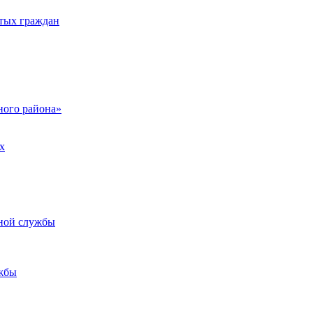
тых граждан
ого района»
х
ьной службы
жбы