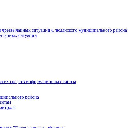
и чрезвычайных ситуаций Слюдянского муниципального района
вычайных ситуаций
еских средств информационных систем
ципального района
ентам
онтроля
лекс "Готов к труду и обороне"