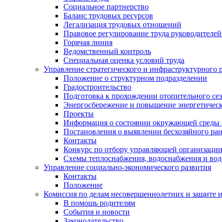
Социальное партнерство
Баланс трудовых ресурсов
Легализация трудовых отношений
Правовое регулирование труда руководителе
Горячая линия
Ведомственный контроль
Специальная оценка условий труда
Управление стратегического и инфраструктурного 
Положение о структурном подразделении
Градостроительство
Подготовка к прохождении отопительного се
Энергосбережение и повышение энергетичес
Проекты
Информация о состоянии окружающей среды 
Постановления о выявлении бесхозяйного ра
Контакты
Конкурс по отбору управляющей организаци
Схемы теплоснабжения, водоснабжения и вод
Управление социально-экономического развития
Контакты
Положение
Комиссия по делам несовершеннолетних и защите 
В помощь родителям
События и новости
Законодательство