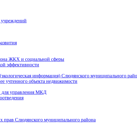
й учреждений
развития
зона ЖКХ и социальной сферы
кой эффективности
(экологическая информация) Слюдянского муниципального рай
нее учтенного объекта недвижимости
и для управления МКД
оотведения
их прав Слюдянского муниципального района