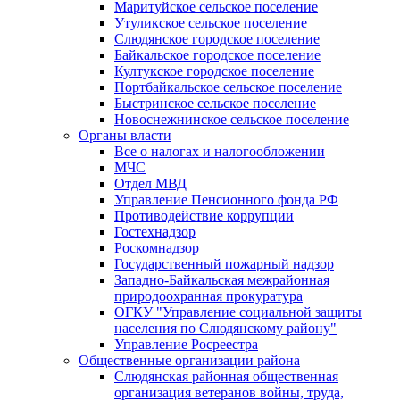
Маритуйское сельское поселение
Утуликское сельское поселение
Слюдянское городское поселение
Байкальское городское поселение
Култукское городское поселение
Портбайкальское сельское поселение
Быстринское сельское поселение
Новоснежнинское сельское поселение
Органы власти
Все о налогах и налогообложении
МЧС
Отдел МВД
Управление Пенсионного фонда РФ
Противодействие коррупции
Гостехнадзор
Роскомнадзор
Государственный пожарный надзор
Западно-Байкальская межрайонная
природоохранная прокуратура
ОГКУ "Управление социальной защиты
населения по Слюдянскому району"
Управление Росреестра
Общественные организации района
Слюдянская районная общественная
организация ветеранов войны, труда,