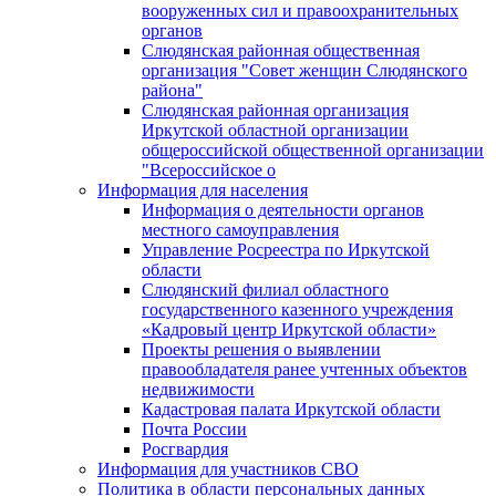
вооруженных сил и правоохранительных
органов
Слюдянская районная общественная
организация "Совет женщин Слюдянского
района"
Слюдянская районная организация
Иркутской областной организации
общероссийской общественной организации
"Всероссийское о
Информация для населения
Информация о деятельности органов
местного самоуправления
Управление Росреестра по Иркутской
области
Слюдянский филиал областного
государственного казенного учреждения
«Кадровый центр Иркутской области»
Проекты решения о выявлении
правообладателя ранее учтенных объектов
недвижимости
Кадастровая палата Иркутской области
Почта России
Росгвардия
Информация для участников СВО
Политика в области персональных данных