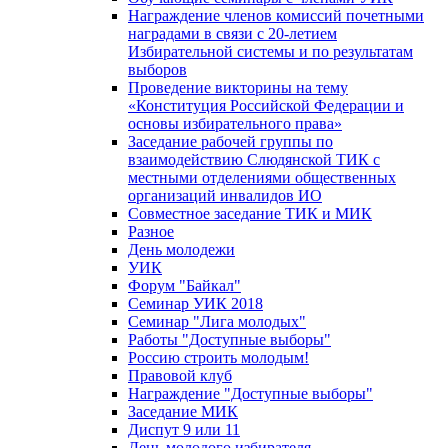
Награждение членов комиссий почетными
наградами в связи с 20-летием
Избирательной системы и по результатам
выборов
Проведение викторины на тему
«Конституция Российской Федерации и
основы избирательного права»
Заседание рабочей группы по
взаимодействию Слюдянской ТИК с
местными отделениями общественных
организаций инвалидов ИО
Совместное заседание ТИК и МИК
Разное
День молодежи
УИК
Форум "Байкал"
Семинар УИК 2018
Семинар "Лига молодых"
Работы "Доступные выборы"
Россию строить молодым!
Правовой клуб
Награждение "Доступные выборы"
Заседание МИК
Диспут 9 или 11
День молодого избирателя