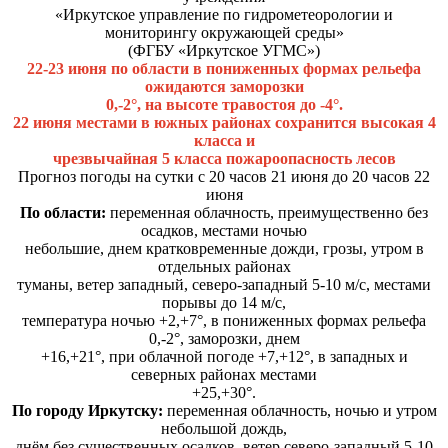
«Иркутское управление по гидрометеорологии и
мониторингу окружающей среды»
(ФГБУ «Иркутское УГМС»)
22-23 июня по области в пониженных формах рельефа
ожидаются заморозки
0,-2°, на высоте травостоя до -4°.
22 июня местами в южных районах сохранится высокая 4
класса и
чрезвычайная 5 класса пожароопасность лесов
Прогноз погоды на сутки с 20 часов 21 июня до 20 часов 22
июня
По области:
переменная облачность, преимущественно без
осадков, местами ночью
небольшие, днем кратковременные дожди, грозы, утром в
отдельных районах
туманы, ветер западный, северо-западный 5-10 м/с, местами
порывы до 14 м/с,
температура ночью +2,+7°, в пониженных формах рельефа
0,-2°, заморозки, днем
+16,+21°, при облачной погоде +7,+12°, в западных и
северных районах местами
+25,+30°.
По городу Иркутску:
переменная облачность, ночью и утром
небольшой дождь,
днём без существенных осадков, ветер северо-западный 5-10