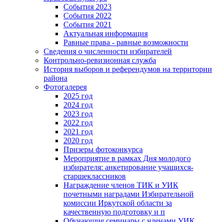
События 2023
События 2022
События 2021
Актуальная информация
Равные права - равные возможности
Сведения о численности избирателей
Контрольно-ревизионная служба
История выборов и референдумов на территории
района
Фотогалерея
2025 год
2024 год
2023 год
2022 год
2021 год
2020 год
Призеры фотоконкурса
Мероприятие в рамках Дня молодого
избирателя: анкетирование учащихся-
старшеклассников
Награждение членов ТИК и УИК
почетными наградами Избирательной
комиссии Иркутской области за
качественную подготовку и п
Обучающие семинары с членами УИК