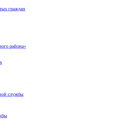
тых граждан
ого района»
х
ьной службы
жбы