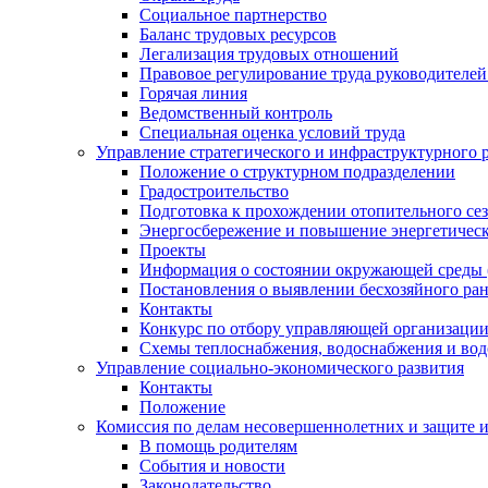
Социальное партнерство
Баланс трудовых ресурсов
Легализация трудовых отношений
Правовое регулирование труда руководителе
Горячая линия
Ведомственный контроль
Специальная оценка условий труда
Управление стратегического и инфраструктурного 
Положение о структурном подразделении
Градостроительство
Подготовка к прохождении отопительного се
Энергосбережение и повышение энергетичес
Проекты
Информация о состоянии окружающей среды 
Постановления о выявлении бесхозяйного ра
Контакты
Конкурс по отбору управляющей организаци
Схемы теплоснабжения, водоснабжения и вод
Управление социально-экономического развития
Контакты
Положение
Комиссия по делам несовершеннолетних и защите 
В помощь родителям
События и новости
Законодательство