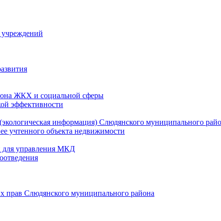
й учреждений
развития
зона ЖКХ и социальной сферы
кой эффективности
(экологическая информация) Слюдянского муниципального рай
нее учтенного объекта недвижимости
и для управления МКД
оотведения
их прав Слюдянского муниципального района