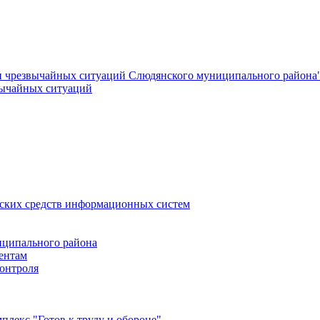
и чрезвычайных ситуаций Слюдянского муниципального района
вычайных ситуаций
еских средств информационных систем
ципального района
ентам
онтроля
лекс "Готов к труду и обороне"