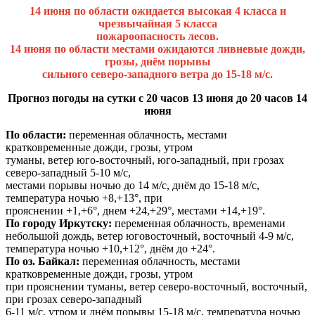
14 июня по области ожидается высокая 4 класса и
чрезвычайная 5 класса
пожароопасность лесов.
14 июня по области местами ожидаются ливневые дожди,
грозы, днём порывы
сильного северо-западного ветра до 15-18 м/с.
Прогноз погоды на сутки с 20 часов 13 июня до 20 часов 14
июня
По области:
переменная облачность, местами
кратковременные дожди, грозы, утром
туманы, ветер юго-восточный, юго-западный, при грозах
северо-западный 5-10 м/с,
местами порывы ночью до 14 м/с, днём до 15-18 м/с,
температура ночью +8,+13°, при
прояснении +1,+6°, днем +24,+29°, местами +14,+19°.
По городу Иркутску:
переменная облачность, временами
небольшой дождь, ветер юговосточный, восточный 4-9 м/с,
температура ночью +10,+12°, днём до +24°.
По оз. Байкал:
переменная облачность, местами
кратковременные дожди, грозы, утром
при прояснении туманы, ветер северо-восточный, восточный,
при грозах северо-западный
6-11 м/с, утром и днём порывы 15-18 м/с, температура ночью