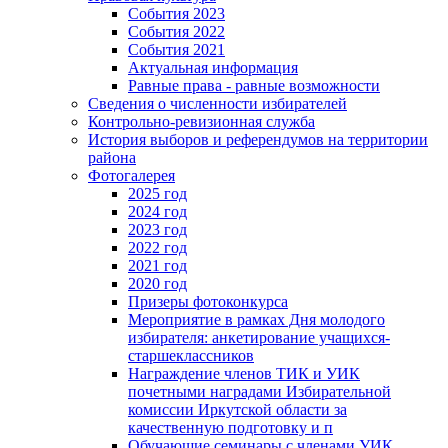
События 2023
События 2022
События 2021
Актуальная информация
Равные права - равные возможности
Сведения о численности избирателей
Контрольно-ревизионная служба
История выборов и референдумов на территории
района
Фотогалерея
2025 год
2024 год
2023 год
2022 год
2021 год
2020 год
Призеры фотоконкурса
Мероприятие в рамках Дня молодого
избирателя: анкетирование учащихся-
старшеклассников
Награждение членов ТИК и УИК
почетными наградами Избирательной
комиссии Иркутской области за
качественную подготовку и п
Обучающие семинары с членами УИК