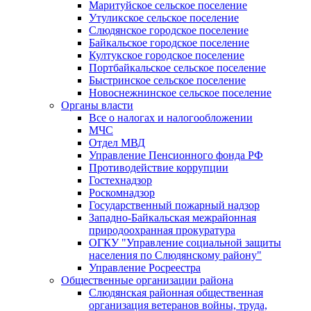
Маритуйское сельское поселение
Утуликское сельское поселение
Слюдянское городское поселение
Байкальское городское поселение
Култукское городское поселение
Портбайкальское сельское поселение
Быстринское сельское поселение
Новоснежнинское сельское поселение
Органы власти
Все о налогах и налогообложении
МЧС
Отдел МВД
Управление Пенсионного фонда РФ
Противодействие коррупции
Гостехнадзор
Роскомнадзор
Государственный пожарный надзор
Западно-Байкальская межрайонная
природоохранная прокуратура
ОГКУ "Управление социальной защиты
населения по Слюдянскому району"
Управление Росреестра
Общественные организации района
Слюдянская районная общественная
организация ветеранов войны, труда,