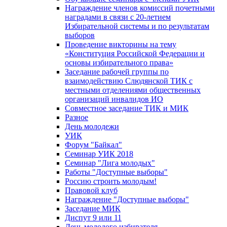
Награждение членов комиссий почетными
наградами в связи с 20-летием
Избирательной системы и по результатам
выборов
Проведение викторины на тему
«Конституция Российской Федерации и
основы избирательного права»
Заседание рабочей группы по
взаимодействию Слюдянской ТИК с
местными отделениями общественных
организаций инвалидов ИО
Совместное заседание ТИК и МИК
Разное
День молодежи
УИК
Форум "Байкал"
Семинар УИК 2018
Семинар "Лига молодых"
Работы "Доступные выборы"
Россию строить молодым!
Правовой клуб
Награждение "Доступные выборы"
Заседание МИК
Диспут 9 или 11
День молодого избирателя