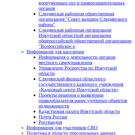
вооруженных сил и правоохранительных
органов
Слюдянская районная общественная
организация "Совет женщин Слюдянского
района"
Слюдянская районная организация
Иркутской областной организации
общероссийской общественной организации
"Всероссийское о
Информация для населения
Информация о деятельности органов
местного самоуправления
Управление Росреестра по Иркутской
области
Слюдянский филиал областного
государственного казенного учреждения
«Кадровый центр Иркутской области»
Проекты решения о выявлении
правообладателя ранее учтенных объектов
недвижимости
Кадастровая палата Иркутской области
Почта России
Росгвардия
Информация для участников СВО
Политика в области персональных данных