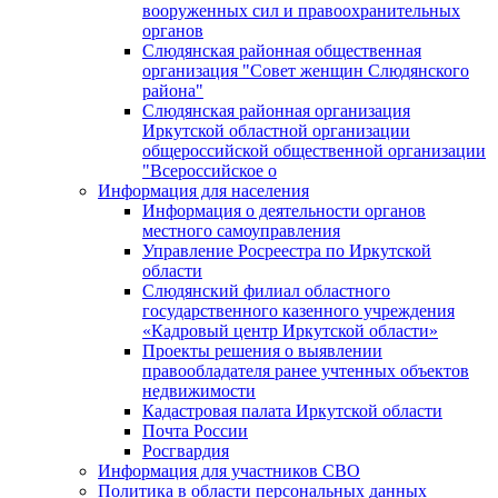
вооруженных сил и правоохранительных
органов
Слюдянская районная общественная
организация "Совет женщин Слюдянского
района"
Слюдянская районная организация
Иркутской областной организации
общероссийской общественной организации
"Всероссийское о
Информация для населения
Информация о деятельности органов
местного самоуправления
Управление Росреестра по Иркутской
области
Слюдянский филиал областного
государственного казенного учреждения
«Кадровый центр Иркутской области»
Проекты решения о выявлении
правообладателя ранее учтенных объектов
недвижимости
Кадастровая палата Иркутской области
Почта России
Росгвардия
Информация для участников СВО
Политика в области персональных данных