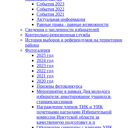
События 2023
События 2022
События 2021
Актуальная информация
Равные права - равные возможности
Сведения о численности избирателей
Контрольно-ревизионная служба
История выборов и референдумов на территории
района
Фотогалерея
2025 год
2024 год
2023 год
2022 год
2021 год
2020 год
Призеры фотоконкурса
Мероприятие в рамках Дня молодого
избирателя: анкетирование учащихся-
старшеклассников
Награждение членов ТИК и УИК
почетными наградами Избирательной
комиссии Иркутской области за
качественную подготовку и п
Обучающие семинары с членами УИК