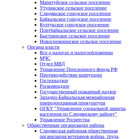
Маритуйское сельское поселение
Утуликское сельское поселение
Слюдянское городское поселение
Байкальское городское поселение
Култукское городское поселение
Портбайкальское сельское поселение
Быстринское сельское поселение
Новоснежнинское сельское поселение
Органы власти
Все о налогах и налогообложении
МЧС
Отдел МВД
Управление Пенсионного фонда РФ
Противодействие коррупции
Гостехнадзор
Роскомнадзор
Государственный пожарный надзор
Западно-Байкальская межрайонная
природоохранная прокуратура
ОГКУ "Управление социальной защиты
населения по Слюдянскому району"
Управление Росреестра
Общественные организации района
Слюдянская районная общественная
организация ветеранов войны, труда,