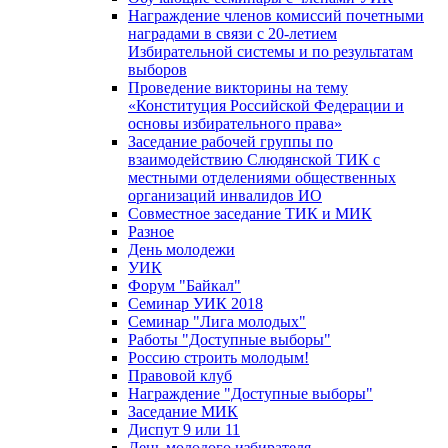
Награждение членов комиссий почетными
наградами в связи с 20-летием
Избирательной системы и по результатам
выборов
Проведение викторины на тему
«Конституция Российской Федерации и
основы избирательного права»
Заседание рабочей группы по
взаимодействию Слюдянской ТИК с
местными отделениями общественных
организаций инвалидов ИО
Совместное заседание ТИК и МИК
Разное
День молодежи
УИК
Форум "Байкал"
Семинар УИК 2018
Семинар "Лига молодых"
Работы "Доступные выборы"
Россию строить молодым!
Правовой клуб
Награждение "Доступные выборы"
Заседание МИК
Диспут 9 или 11
День молодого избирателя