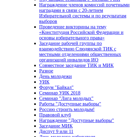
Награждение членов комиссий почетными
наградами в связи с 20-летием
Избирательной системы и по результатам
выборов
Проведение викторины на тему
«Конституция Российской Федерации и
основы избирательного права»
Заседание рабочей группы по
взаимодействию Слюдянской ТИК с
местными отделениями общественных
организаций инвалидов ИО
Совместное заседание ТИК и МИК
Разное
День молодежи
УИК
Форум "Байкал"
Семинар УИК 2018
Семинар "Лига молодых"
Работы "Доступные выборы"
Россию строить молодым!
Правовой клуб
Награждение "Доступные выборы"
Заседание МИК
Диспут 9 или 11
День молодого избирателя