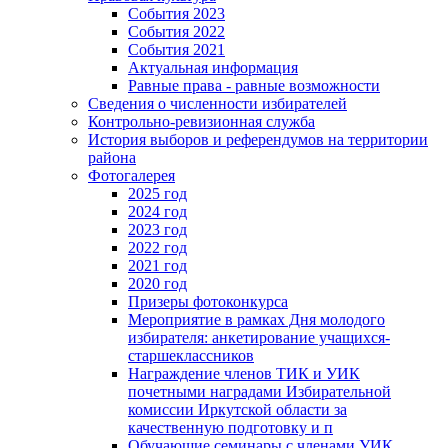
События 2023
События 2022
События 2021
Актуальная информация
Равные права - равные возможности
Сведения о численности избирателей
Контрольно-ревизионная служба
История выборов и референдумов на территории
района
Фотогалерея
2025 год
2024 год
2023 год
2022 год
2021 год
2020 год
Призеры фотоконкурса
Мероприятие в рамках Дня молодого
избирателя: анкетирование учащихся-
старшеклассников
Награждение членов ТИК и УИК
почетными наградами Избирательной
комиссии Иркутской области за
качественную подготовку и п
Обучающие семинары с членами УИК