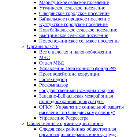
Маритуйское сельское поселение
Утуликское сельское поселение
Слюдянское городское поселение
Байкальское городское поселение
Култукское городское поселение
Портбайкальское сельское поселение
Быстринское сельское поселение
Новоснежнинское сельское поселение
Органы власти
Все о налогах и налогообложении
МЧС
Отдел МВД
Управление Пенсионного фонда РФ
Противодействие коррупции
Гостехнадзор
Роскомнадзор
Государственный пожарный надзор
Западно-Байкальская межрайонная
природоохранная прокуратура
ОГКУ "Управление социальной защиты
населения по Слюдянскому району"
Управление Росреестра
Общественные организации района
Слюдянская районная общественная
организация ветеранов войны, труда,