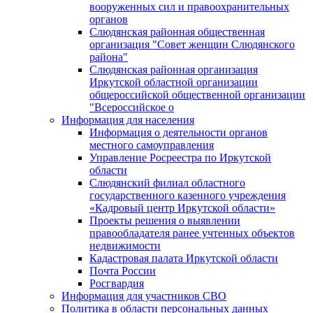
вооруженных сил и правоохранительных
органов
Слюдянская районная общественная
организация "Совет женщин Слюдянского
района"
Слюдянская районная организация
Иркутской областной организации
общероссийской общественной организации
"Всероссийское о
Информация для населения
Информация о деятельности органов
местного самоуправления
Управление Росреестра по Иркутской
области
Слюдянский филиал областного
государственного казенного учреждения
«Кадровый центр Иркутской области»
Проекты решения о выявлении
правообладателя ранее учтенных объектов
недвижимости
Кадастровая палата Иркутской области
Почта России
Росгвардия
Информация для участников СВО
Политика в области персональных данных