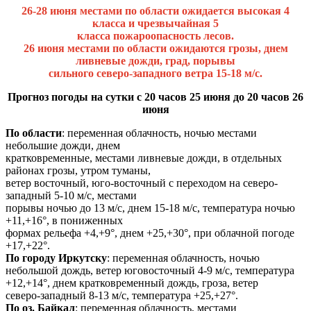
26-28 июня местами по области ожидается высокая 4
класса и чрезвычайная 5
класса пожароопасность лесов.
26 июня местами по области ожидаются грозы, днем
ливневые дожди, град, порывы
сильного северо-западного ветра 15-18 м/с.
Прогноз погоды на сутки с 20 часов 25 июня до 20 часов 26
июня
По области
: переменная облачность, ночью местами
небольшие дожди, днем
кратковременные, местами ливневые дожди, в отдельных
районах грозы, утром туманы,
ветер восточный, юго-восточный с переходом на северо-
западный 5-10 м/с, местами
порывы ночью до 13 м/с, днем 15-18 м/с, температура ночью
+11,+16°, в пониженных
формах рельефа +4,+9°, днем +25,+30°, при облачной погоде
+17,+22°.
По городу Иркутску
: переменная облачность, ночью
небольшой дождь, ветер юговосточный 4-9 м/с, температура
+12,+14°, днем кратковременный дождь, гроза, ветер
северо-западный 8-13 м/с, температура +25,+27°.
По оз. Байкал
: переменная облачность, местами