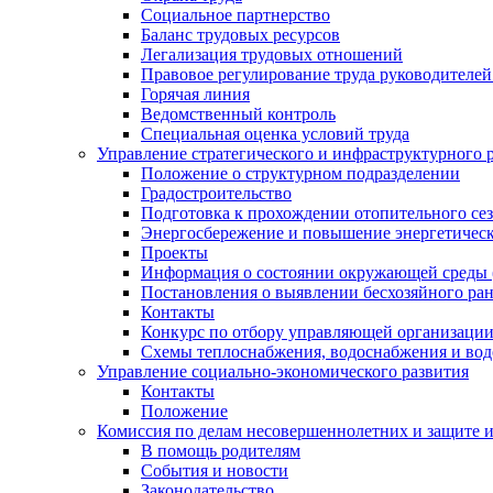
Социальное партнерство
Баланс трудовых ресурсов
Легализация трудовых отношений
Правовое регулирование труда руководителе
Горячая линия
Ведомственный контроль
Специальная оценка условий труда
Управление стратегического и инфраструктурного 
Положение о структурном подразделении
Градостроительство
Подготовка к прохождении отопительного се
Энергосбережение и повышение энергетичес
Проекты
Информация о состоянии окружающей среды 
Постановления о выявлении бесхозяйного ра
Контакты
Конкурс по отбору управляющей организаци
Схемы теплоснабжения, водоснабжения и вод
Управление социально-экономического развития
Контакты
Положение
Комиссия по делам несовершеннолетних и защите 
В помощь родителям
События и новости
Законодательство