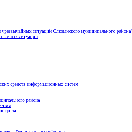
и чрезвычайных ситуаций Слюдянского муниципального района
вычайных ситуаций
еских средств информационных систем
ципального района
ентам
онтроля
лекс "Готов к труду и обороне"