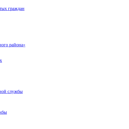
тых граждан
ого района»
х
ьной службы
жбы