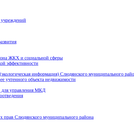
й учреждений
развития
зона ЖКХ и социальной сферы
кой эффективности
(экологическая информация) Слюдянского муниципального рай
нее учтенного объекта недвижимости
и для управления МКД
оотведения
их прав Слюдянского муниципального района