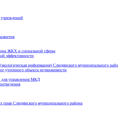
й учреждений
развития
зона ЖКХ и социальной сферы
кой эффективности
(экологическая информация) Слюдянского муниципального рай
нее учтенного объекта недвижимости
и для управления МКД
оотведения
их прав Слюдянского муниципального района