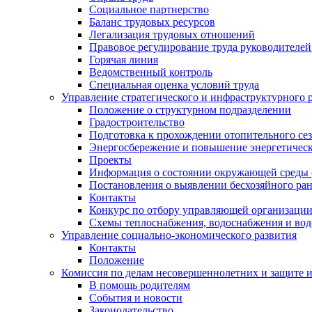
Социальное партнерство
Баланс трудовых ресурсов
Легализация трудовых отношений
Правовое регулирование труда руководителе
Горячая линия
Ведомственный контроль
Специальная оценка условий труда
Управление стратегического и инфраструктурного 
Положение о структурном подразделении
Градостроительство
Подготовка к прохождении отопительного се
Энергосбережение и повышение энергетичес
Проекты
Информация о состоянии окружающей среды 
Постановления о выявлении бесхозяйного ра
Контакты
Конкурс по отбору управляющей организаци
Схемы теплоснабжения, водоснабжения и вод
Управление социально-экономического развития
Контакты
Положение
Комиссия по делам несовершеннолетних и защите 
В помощь родителям
События и новости
Законодательство