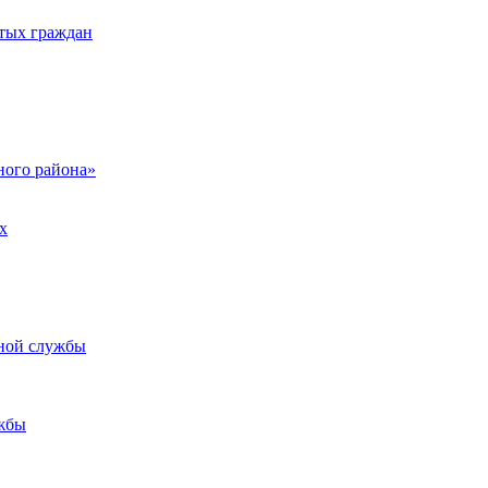
тых граждан
ого района»
х
ьной службы
жбы