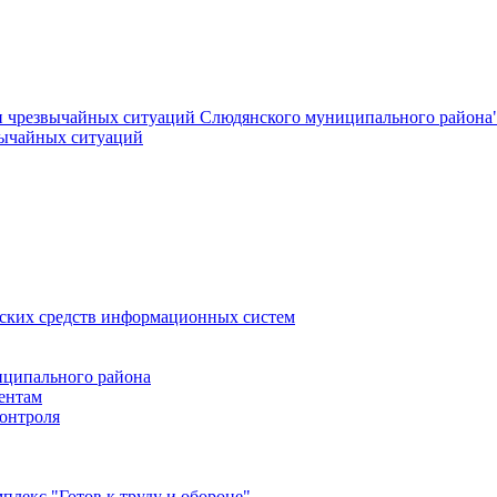
и чрезвычайных ситуаций Слюдянского муниципального района
вычайных ситуаций
еских средств информационных систем
ципального района
ентам
онтроля
лекс "Готов к труду и обороне"