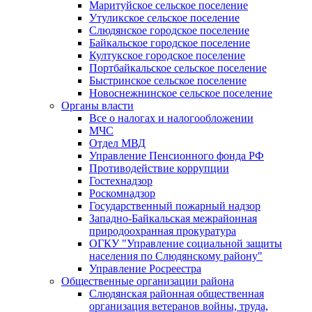
Маритуйское сельское поселение
Утуликское сельское поселение
Слюдянское городское поселение
Байкальское городское поселение
Култукское городское поселение
Портбайкальское сельское поселение
Быстринское сельское поселение
Новоснежнинское сельское поселение
Органы власти
Все о налогах и налогообложении
МЧС
Отдел МВД
Управление Пенсионного фонда РФ
Противодействие коррупции
Гостехнадзор
Роскомнадзор
Государственный пожарный надзор
Западно-Байкальская межрайонная
природоохранная прокуратура
ОГКУ "Управление социальной защиты
населения по Слюдянскому району"
Управление Росреестра
Общественные организации района
Слюдянская районная общественная
организация ветеранов войны, труда,