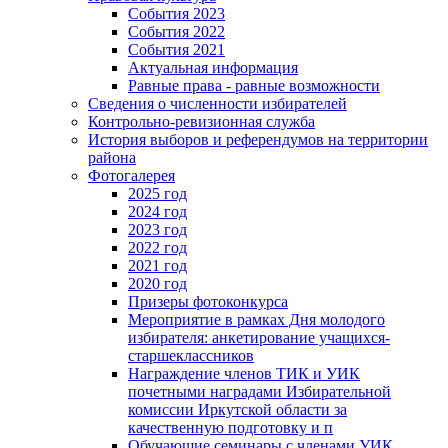
События 2023
События 2022
События 2021
Актуальная информация
Равные права - равные возможности
Сведения о численности избирателей
Контрольно-ревизионная служба
История выборов и референдумов на территории
района
Фотогалерея
2025 год
2024 год
2023 год
2022 год
2021 год
2020 год
Призеры фотоконкурса
Мероприятие в рамках Дня молодого
избирателя: анкетирование учащихся-
старшеклассников
Награждение членов ТИК и УИК
почетными наградами Избирательной
комиссии Иркутской области за
качественную подготовку и п
Обучающие семинары с членами УИК