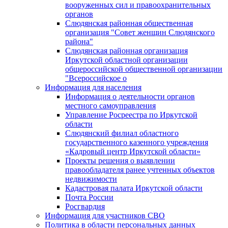
вооруженных сил и правоохранительных
органов
Слюдянская районная общественная
организация "Совет женщин Слюдянского
района"
Слюдянская районная организация
Иркутской областной организации
общероссийской общественной организации
"Всероссийское о
Информация для населения
Информация о деятельности органов
местного самоуправления
Управление Росреестра по Иркутской
области
Слюдянский филиал областного
государственного казенного учреждения
«Кадровый центр Иркутской области»
Проекты решения о выявлении
правообладателя ранее учтенных объектов
недвижимости
Кадастровая палата Иркутской области
Почта России
Росгвардия
Информация для участников СВО
Политика в области персональных данных