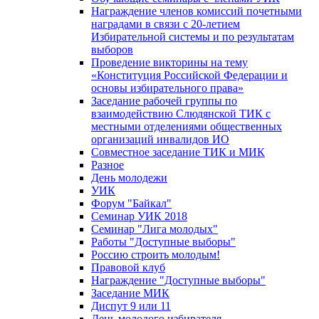
Награждение членов комиссий почетными
наградами в связи с 20-летием
Избирательной системы и по результатам
выборов
Проведение викторины на тему
«Конституция Российской Федерации и
основы избирательного права»
Заседание рабочей группы по
взаимодействию Слюдянской ТИК с
местными отделениями общественных
организаций инвалидов ИО
Совместное заседание ТИК и МИК
Разное
День молодежи
УИК
Форум "Байкал"
Семинар УИК 2018
Семинар "Лига молодых"
Работы "Доступные выборы"
Россию строить молодым!
Правовой клуб
Награждение "Доступные выборы"
Заседание МИК
Диспут 9 или 11
День молодого избирателя