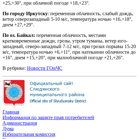
+25,+30°, при облачной погоде +18,+23°.
По городу Иркутску
: переменная облачность, слабый дождь,
ветер северозападный 5-10 м/с, температура ночью +16,+18°,
днем +27,+29°.
По оз. Байкал:
переменная облачность, местами
кратковременные дожди, грозы, утром туманы, ветер юго-
западный, северо-западный 7-12 м/с, при грозах порывы 15-20
м/с, температура ночью +6,+11°, при натекании облачности до
+16°, днем +15,+20°, при малооблачной погоде +21,+26°.
В рубрике:
Новости ГОиЧС
Главная
Информация по защите прав потребителей
Администрация
Дума
Избирательная комиссия