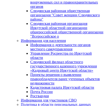
вооруженных сил и правоохранительных
органов
Слюдянская районная общественная
организация "Совет женщин Слюдянского
района"
Слюдянская районная организация
Иркутской областной организации
общероссийской общественной организации
"Всероссийское о
Информация для населения
Информация о деятельности органов
местного самоуправления
Управление Росреестра по Иркутской
области
Слюдянский филиал областного
государственного казенного учреждения
«Кадровый центр Иркутской области»
Проекты решения о выявлении
правообладателя ранее учтенных объектов
недвижимости
Кадастровая палата Иркутской области
Почта России
Росгвардия
Информация для участников СВО
Политика в области персональных данных