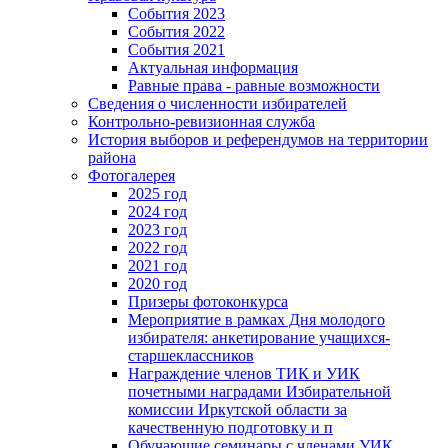
События 2023
События 2022
События 2021
Актуальная информация
Равные права - равные возможности
Сведения о численности избирателей
Контрольно-ревизионная служба
История выборов и референдумов на территории
района
Фотогалерея
2025 год
2024 год
2023 год
2022 год
2021 год
2020 год
Призеры фотоконкурса
Мероприятие в рамках Дня молодого
избирателя: анкетирование учащихся-
старшеклассников
Награждение членов ТИК и УИК
почетными наградами Избирательной
комиссии Иркутской области за
качественную подготовку и п
Обучающие семинары с членами УИК