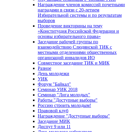
Награждение членов комиссий почетными
наградами в связи с 20-летием
Избирательной системы и по результатам
выборов
Проведение викторины на тему
«Конституция Российской Федерации и
основы избирательного права»
Заседание рабочей группы по
взаимодействию Слюдянской ТИК с
местными отделениями общественных
организаций инвалидов ИО
Совместное заседание ТИК и МИК
Разное
День молодежи
УИК
Форум "Байкал"
Семинар УИК 2018
Семинар "Лига молодых"
Работы "Доступные выборы"
Россию строить молодым!
Правовой клуб
Награждение "Доступные выборы"
Заседание МИК
Диспут 9 или 11
День молодого избирателя