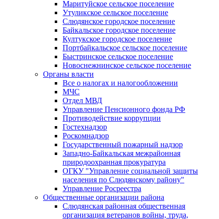
Маритуйское сельское поселение
Утуликское сельское поселение
Слюдянское городское поселение
Байкальское городское поселение
Култукское городское поселение
Портбайкальское сельское поселение
Быстринское сельское поселение
Новоснежнинское сельское поселение
Органы власти
Все о налогах и налогообложении
МЧС
Отдел МВД
Управление Пенсионного фонда РФ
Противодействие коррупции
Гостехнадзор
Роскомнадзор
Государственный пожарный надзор
Западно-Байкальская межрайонная
природоохранная прокуратура
ОГКУ "Управление социальной защиты
населения по Слюдянскому району"
Управление Росреестра
Общественные организации района
Слюдянская районная общественная
организация ветеранов войны, труда,