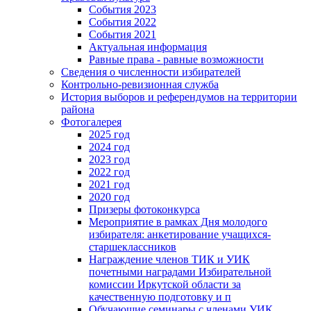
События 2023
События 2022
События 2021
Актуальная информация
Равные права - равные возможности
Сведения о численности избирателей
Контрольно-ревизионная служба
История выборов и референдумов на территории
района
Фотогалерея
2025 год
2024 год
2023 год
2022 год
2021 год
2020 год
Призеры фотоконкурса
Мероприятие в рамках Дня молодого
избирателя: анкетирование учащихся-
старшеклассников
Награждение членов ТИК и УИК
почетными наградами Избирательной
комиссии Иркутской области за
качественную подготовку и п
Обучающие семинары с членами УИК