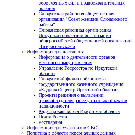
вооруженных сил и правоохранительных
органов
Слюдянская районная общественная
организация "Совет женщин Слюдянского
района"
Слюдянская районная организация
Иркутской областной организации
общероссийской общественной организации
"Всероссийское о
Информация для населения
Информация о деятельности органов
местного самоуправления
Управление Росреестра по Иркутской
области
Слюдянский филиал областного
государственного казенного учреждения
«Кадровый центр Иркутской области»
Проекты решения о выявлении
правообладателя ранее учтенных объектов
недвижимости
Кадастровая палата Иркутской области
Почта России
Росгвардия
Информация для участников СВО
Политика в области персональных данных