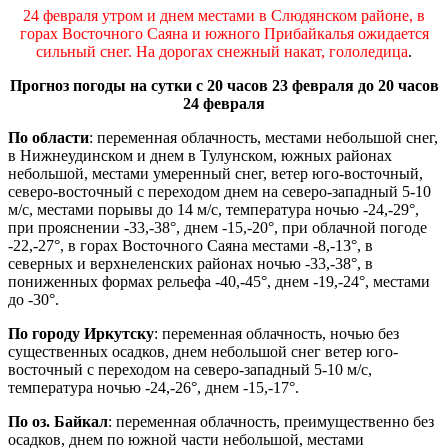
24 февраля утром и днем местами в Слюдянском районе, в
горах Восточного Саяна и южного Прибайкалья ожидается
сильный снег. На дорогах снежный накат, гололедица
.
Прогноз погоды на сутки с 20 часов 23 февраля до 20 часов
24 февраля
По области
: переменная облачность, местами небольшой снег,
в Нижнеудинском и днем в Тулунском, южных районах
небольшой, местами умеренный снег, ветер юго-восточный,
северо-восточный с переходом днем на северо-западный 5-10
м/с, местами порывы до 14 м/с, температура ночью -24,-29°,
при прояснении -33,-38°, днем -15,-20°, при облачной погоде
-22,-27°, в горах Восточного Саяна местами -8,-13°, в
северных и верхнеленских районах ночью -33,-38°, в
пониженных формах рельефа -40,-45°, днем -19,-24°, местами
до -30°.
По городу Иркутску
: переменная облачность, ночью без
существенных осадков, днем небольшой снег ветер юго-
восточный с переходом на северо-западный 5-10 м/с,
температура ночью -24,-26°, днем -15,-17°.
По оз. Байкал
: переменная облачность, преимущественно без
осадков, днем по южной части небольшой, местами