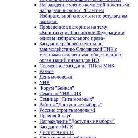
Награждение членов комиссий почетными
наградами в связи с 20-летием
Избирательной системы и по результатам
выборов
Проведение викторины на тему
«Конституция Российской Федерации и
основы избирательного права»
Заседание рабочей группы по
взаимодействию Слюдянской ТИК с
местными отделениями общественных
организаций инвалидов ИО
Совместное заседание ТИК и МИК
Разное
День молодежи
УИК
Форум "Байкал"
Семинар УИК 2018
Семинар "Лига молодых"
Работы "Доступные выборы"
Россию строить молодым!
Правовой клуб
Награждение "Доступные выборы"
Заседание МИК
Диспут 9 или 11
День молодого избирателя