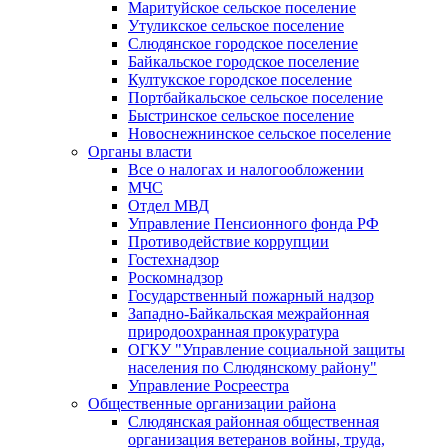
Маритуйское сельское поселение
Утуликское сельское поселение
Слюдянское городское поселение
Байкальское городское поселение
Култукское городское поселение
Портбайкальское сельское поселение
Быстринское сельское поселение
Новоснежнинское сельское поселение
Органы власти
Все о налогах и налогообложении
МЧС
Отдел МВД
Управление Пенсионного фонда РФ
Противодействие коррупции
Гостехнадзор
Роскомнадзор
Государственный пожарный надзор
Западно-Байкальская межрайонная
природоохранная прокуратура
ОГКУ "Управление социальной защиты
населения по Слюдянскому району"
Управление Росреестра
Общественные организации района
Слюдянская районная общественная
организация ветеранов войны, труда,