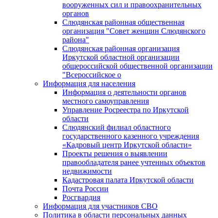
вооруженных сил и правоохранительных
органов
Слюдянская районная общественная
организация "Совет женщин Слюдянского
района"
Слюдянская районная организация
Иркутской областной организации
общероссийской общественной организации
"Всероссийское о
Информация для населения
Информация о деятельности органов
местного самоуправления
Управление Росреестра по Иркутской
области
Слюдянский филиал областного
государственного казенного учреждения
«Кадровый центр Иркутской области»
Проекты решения о выявлении
правообладателя ранее учтенных объектов
недвижимости
Кадастровая палата Иркутской области
Почта России
Росгвардия
Информация для участников СВО
Политика в области персональных данных