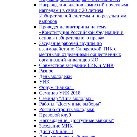
Награждение членов комиссий почетными
наградами в связи с 20-летием
Избирательной системы и по результатам
выборов
Проведение викторины на тему
«Конституция Российской Федерации и
основы избирательного права»
Заседание рабочей группы по
взаимодействию Слюдянской ТИК с
местными отделениями общественных
организаций инвалидов ИО
Совместное заседание ТИК и МИК
Разное
День молодежи
УИК
Форум "Байкал"
Семинар УИК 2018
Семинар "Лига молодых"
Работы "Доступные выборы"
Россию строить молодым!
Правовой клуб
Награждение "Доступные выборы"
Заседание МИК
Диспут 9 или 11
День молодого избирателя