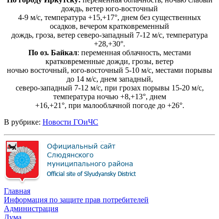
дождь, ветер юго-восточный
4-9 м/с, температура +15,+17°, днем без существенных
осадков, вечером кратковременный
дождь, гроза, ветер северо-западный 7-12 м/с, температура
+28,+30°.
По оз. Байкал
: переменная облачность, местами
кратковременные дожди, грозы, ветер
ночью восточный, юго-восточный 5-10 м/с, местами порывы
до 14 м/с, днем западный,
северо-западный 7-12 м/с, при грозах порывы 15-20 м/с,
температура ночью +8,+13°, днем
+16,+21°, при малооблачной погоде до +26°.
В рубрике:
Новости ГОиЧС
Главная
Информация по защите прав потребителей
Администрация
Дума