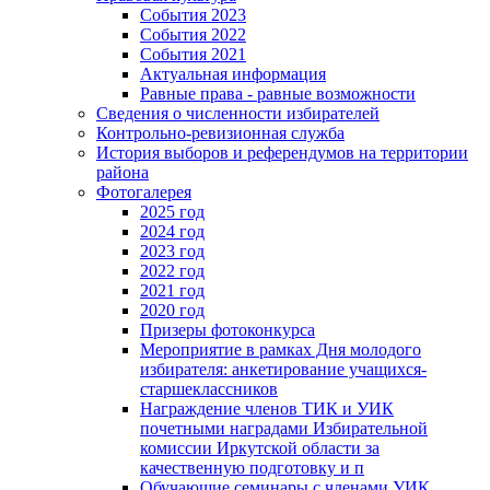
События 2023
События 2022
События 2021
Актуальная информация
Равные права - равные возможности
Сведения о численности избирателей
Контрольно-ревизионная служба
История выборов и референдумов на территории
района
Фотогалерея
2025 год
2024 год
2023 год
2022 год
2021 год
2020 год
Призеры фотоконкурса
Мероприятие в рамках Дня молодого
избирателя: анкетирование учащихся-
старшеклассников
Награждение членов ТИК и УИК
почетными наградами Избирательной
комиссии Иркутской области за
качественную подготовку и п
Обучающие семинары с членами УИК