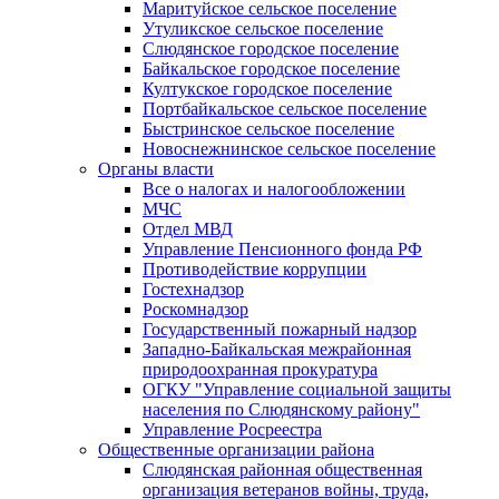
Маритуйское сельское поселение
Утуликское сельское поселение
Слюдянское городское поселение
Байкальское городское поселение
Култукское городское поселение
Портбайкальское сельское поселение
Быстринское сельское поселение
Новоснежнинское сельское поселение
Органы власти
Все о налогах и налогообложении
МЧС
Отдел МВД
Управление Пенсионного фонда РФ
Противодействие коррупции
Гостехнадзор
Роскомнадзор
Государственный пожарный надзор
Западно-Байкальская межрайонная
природоохранная прокуратура
ОГКУ "Управление социальной защиты
населения по Слюдянскому району"
Управление Росреестра
Общественные организации района
Слюдянская районная общественная
организация ветеранов войны, труда,