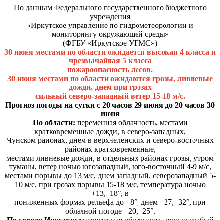
По данным Федерального государственного бюджетного
учреждения
«Иркутское управление по гидрометеорологии и
мониторингу окружающей среды»
(ФГБУ «Иркутское УГМС»)
30 июня местами по области ожидается высокая 4 класса и
чрезвычайная 5 класса
пожароопасность лесов.
30 июня местами по области ожидаются грозы, ливневые
дожди, днем при грозах
сильный северо-западный ветер 15-18 м/с.
Прогноз погоды на сутки с 20 часов 29 июня до 20 часов 30
июня
По области:
переменная облачность, местами
кратковременные дожди, в северо-западных,
Чунском районах, днем в верхнеленских и северо-восточных
районах кратковременные,
местами ливневые дожди, в отдельных районах грозы, утром
туманы, ветер ночью югозападный, юго-восточный 4-9 м/с,
местами порывы до 13 м/с, днем западный, северозападный 5-
10 м/с, при грозах порывы 15-18 м/с, температура ночью
+13,+18°, в
пониженных формах рельефа до +8°, днем +27,+32°, при
облачной погоде +20,+25°.
По городу Иркутску:
переменная облачность, ночью слабый