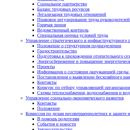
Социальное партнерство
Баланс трудовых ресурсов
Легализация трудовых отношений
Правовое регулирование труда руководителе
Горячая линия
Ведомственный контроль
Специальная оценка условий труда
Управление стратегического и инфраструктурного 
Положение о структурном подразделении
Градостроительство
Подготовка к прохождении отопительного се
Энергосбережение и повышение энергетичес
Проекты
Информация о состоянии окружающей среды 
Постановления о выявлении бесхозяйного ра
Контакты
Конкурс по отбору управляющей организаци
Схемы теплоснабжения, водоснабжения и вод
Управление социально-экономического развития
Контакты
Положение
Комиссия по делам несовершеннолетних и защите 
В помощь родителям
События и новости
Законодательство