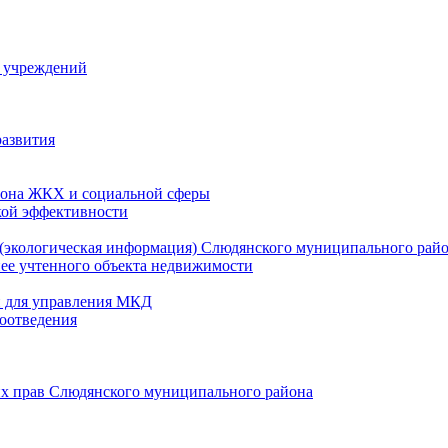
й учреждений
развития
зона ЖКХ и социальной сферы
кой эффективности
(экологическая информация) Слюдянского муниципального рай
нее учтенного объекта недвижимости
и для управления МКД
оотведения
их прав Слюдянского муниципального района