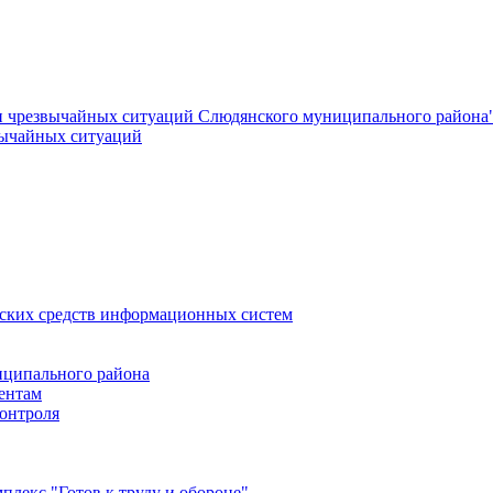
и чрезвычайных ситуаций Слюдянского муниципального района
вычайных ситуаций
еских средств информационных систем
ципального района
ентам
онтроля
лекс "Готов к труду и обороне"