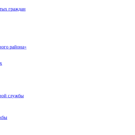
тых граждан
ого района»
х
ьной службы
жбы