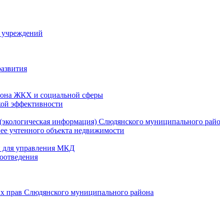
й учреждений
развития
зона ЖКХ и социальной сферы
кой эффективности
(экологическая информация) Слюдянского муниципального рай
нее учтенного объекта недвижимости
и для управления МКД
оотведения
их прав Слюдянского муниципального района