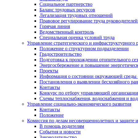
Социальное партнерство
Баланс трудовых ресурсов
Легализация трудовых отношений
Правовое регулирование труда руководителе
Горячая линия
Ведомственный контроль
Специальная оценка условий труда
Управление стратегического и инфраструктурного 
Положение о структурном подразделении
Градостроительство
Подготовка к прохождении отопительного се
Энергосбережение и повышение энергетичес
Проекты
Информация о состоянии окружающей среды 
Постановления о выявлении бесхозяйного ра
Контакты
Конкурс по отбору управляющей организаци
Схемы теплоснабжения, водоснабжения и вод
Управление социально-экономического развития
Контакты
Положение
Комиссия по делам несовершеннолетних и защите 
В помощь родителям
События и новости
Законодательство