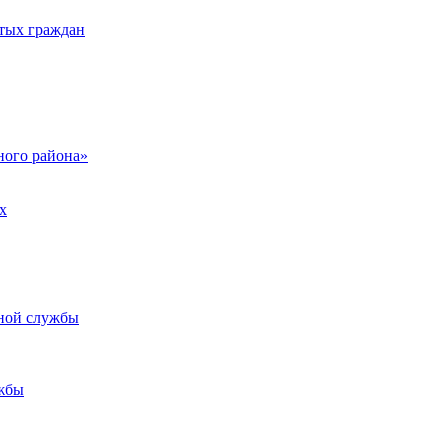
тых граждан
ого района»
х
ьной службы
жбы