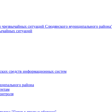
и чрезвычайных ситуаций Слюдянского муниципального района
вычайных ситуаций
еских средств информационных систем
ципального района
ентам
онтроля
лекс "Готов к труду и обороне"