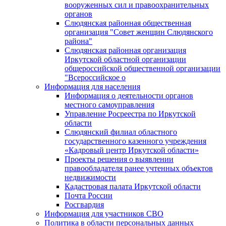
вооруженных сил и правоохранительных
органов
Слюдянская районная общественная
организация "Совет женщин Слюдянского
района"
Слюдянская районная организация
Иркутской областной организации
общероссийской общественной организации
"Всероссийское о
Информация для населения
Информация о деятельности органов
местного самоуправления
Управление Росреестра по Иркутской
области
Слюдянский филиал областного
государственного казенного учреждения
«Кадровый центр Иркутской области»
Проекты решения о выявлении
правообладателя ранее учтенных объектов
недвижимости
Кадастровая палата Иркутской области
Почта России
Росгвардия
Информация для участников СВО
Политика в области персональных данных