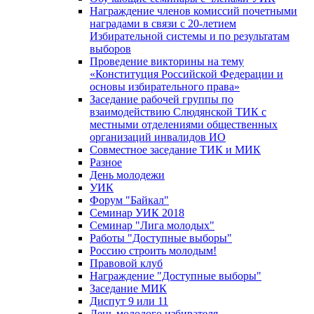
Награждение членов комиссий почетными
наградами в связи с 20-летием
Избирательной системы и по результатам
выборов
Проведение викторины на тему
«Конституция Российской Федерации и
основы избирательного права»
Заседание рабочей группы по
взаимодействию Слюдянской ТИК с
местными отделениями общественных
организаций инвалидов ИО
Совместное заседание ТИК и МИК
Разное
День молодежи
УИК
Форум "Байкал"
Семинар УИК 2018
Семинар "Лига молодых"
Работы "Доступные выборы"
Россию строить молодым!
Правовой клуб
Награждение "Доступные выборы"
Заседание МИК
Диспут 9 или 11
День молодого избирателя