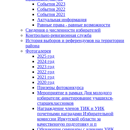
События 2023
События 2022
События 2021
Актуальная информация
Равные права - равные возможности
Сведения о численности избирателей
Контрольно-ревизионная служба
История выборов и референдумов на территории
района
Фотогалерея
2025 год
2024 год
2023 год
2022 год
2021 год
2020 год
Призеры фотоконкурса
Мероприятие в рамках Дня молодого
избирателя: анкетирование учащихся-
старшеклассников
Награждение членов ТИК и УИК
почетными наградами Избирательной
комиссии Иркутской области за
качественную подготовку и п
Обучающие семинары с членами УИК