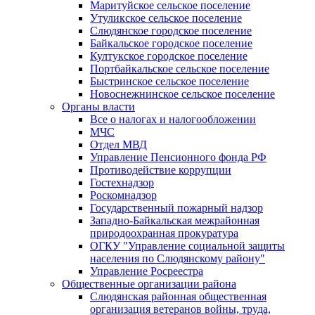
Маритуйское сельское поселение
Утуликское сельское поселение
Слюдянское городское поселение
Байкальское городское поселение
Култукское городское поселение
Портбайкальское сельское поселение
Быстринское сельское поселение
Новоснежнинское сельское поселение
Органы власти
Все о налогах и налогообложении
МЧС
Отдел МВД
Управление Пенсионного фонда РФ
Противодействие коррупции
Гостехнадзор
Роскомнадзор
Государственный пожарный надзор
Западно-Байкальская межрайонная
природоохранная прокуратура
ОГКУ "Управление социальной защиты
населения по Слюдянскому району"
Управление Росреестра
Общественные организации района
Слюдянская районная общественная
организация ветеранов войны, труда,