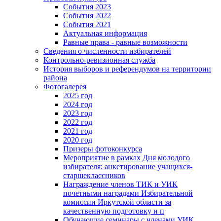
События 2023
События 2022
События 2021
Актуальная информация
Равные права - равные возможности
Сведения о численности избирателей
Контрольно-ревизионная служба
История выборов и референдумов на территории
района
Фотогалерея
2025 год
2024 год
2023 год
2022 год
2021 год
2020 год
Призеры фотоконкурса
Мероприятие в рамках Дня молодого
избирателя: анкетирование учащихся-
старшеклассников
Награждение членов ТИК и УИК
почетными наградами Избирательной
комиссии Иркутской области за
качественную подготовку и п
Обучающие семинары с членами УИК