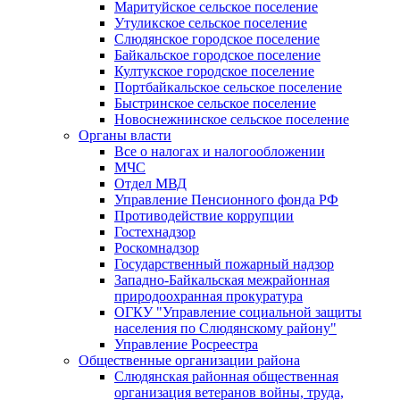
Маритуйское сельское поселение
Утуликское сельское поселение
Слюдянское городское поселение
Байкальское городское поселение
Култукское городское поселение
Портбайкальское сельское поселение
Быстринское сельское поселение
Новоснежнинское сельское поселение
Органы власти
Все о налогах и налогообложении
МЧС
Отдел МВД
Управление Пенсионного фонда РФ
Противодействие коррупции
Гостехнадзор
Роскомнадзор
Государственный пожарный надзор
Западно-Байкальская межрайонная
природоохранная прокуратура
ОГКУ "Управление социальной защиты
населения по Слюдянскому району"
Управление Росреестра
Общественные организации района
Слюдянская районная общественная
организация ветеранов войны, труда,