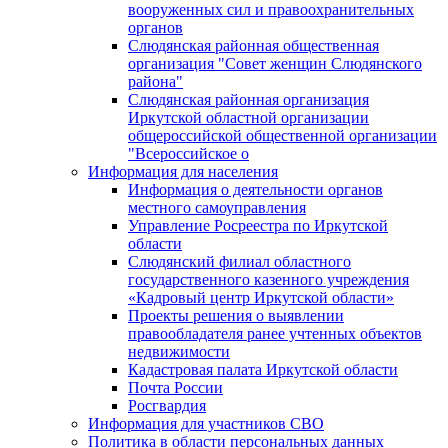
вооруженных сил и правоохранительных
органов
Слюдянская районная общественная
организация "Совет женщин Слюдянского
района"
Слюдянская районная организация
Иркутской областной организации
общероссийской общественной организации
"Всероссийское о
Информация для населения
Информация о деятельности органов
местного самоуправления
Управление Росреестра по Иркутской
области
Слюдянский филиал областного
государственного казенного учреждения
«Кадровый центр Иркутской области»
Проекты решения о выявлении
правообладателя ранее учтенных объектов
недвижимости
Кадастровая палата Иркутской области
Почта России
Росгвардия
Информация для участников СВО
Политика в области персональных данных