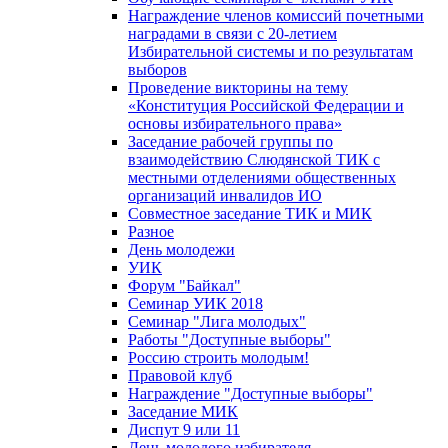
Награждение членов комиссий почетными
наградами в связи с 20-летием
Избирательной системы и по результатам
выборов
Проведение викторины на тему
«Конституция Российской Федерации и
основы избирательного права»
Заседание рабочей группы по
взаимодействию Слюдянской ТИК с
местными отделениями общественных
организаций инвалидов ИО
Совместное заседание ТИК и МИК
Разное
День молодежи
УИК
Форум "Байкал"
Семинар УИК 2018
Семинар "Лига молодых"
Работы "Доступные выборы"
Россию строить молодым!
Правовой клуб
Награждение "Доступные выборы"
Заседание МИК
Диспут 9 или 11
День молодого избирателя