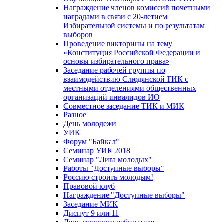
Награждение членов комиссий почетными
наградами в связи с 20-летием
Избирательной системы и по результатам
выборов
Проведение викторины на тему
«Конституция Российской Федерации и
основы избирательного права»
Заседание рабочей группы по
взаимодействию Слюдянской ТИК с
местными отделениями общественных
организаций инвалидов ИО
Совместное заседание ТИК и МИК
Разное
День молодежи
УИК
Форум "Байкал"
Семинар УИК 2018
Семинар "Лига молодых"
Работы "Доступные выборы"
Россию строить молодым!
Правовой клуб
Награждение "Доступные выборы"
Заседание МИК
Диспут 9 или 11
День молодого избирателя