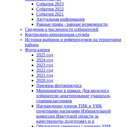
События 2023
События 2022
События 2021
Актуальная информация
Равные права - равные возможности
Сведения о численности избирателей
Контрольно-ревизионная служба
История выборов и референдумов на территории
района
Фотогалерея
2025 год
2024 год
2023 год
2022 год
2021 год
2020 год
Призеры фотоконкурса
Мероприятие в рамках Дня молодого
избирателя: анкетирование учащихся-
старшеклассников
Награждение членов ТИК и УИК
почетными наградами Избирательной
комиссии Иркутской области за
качественную подготовку и п
Обучающие семинары с членами УИК