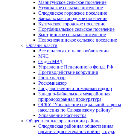
Маритуйское сельское поселение
Утуликское сельское поселение
Слюдянское городское поселение
Байкальское городское поселение
Култукское городское поселение
Портбайкальское сельское поселение
Быстринское сельское поселение
Новоснежнинское сельское поселение
Органы власти
Все о налогах и налогообложении
МЧС
Отдел МВД
Управление Пенсионного фонда РФ
Противодействие коррупции
Гостехнадзор
Роскомнадзор
Государственный пожарный надзор
Западно-Байкальская межрайонная
природоохранная прокуратура
ОГКУ "Управление социальной защиты
населения по Слюдянскому району"
Управление Росреестра
Общественные организации района
Слюдянская районная общественная
организация ветеранов войны, труда,