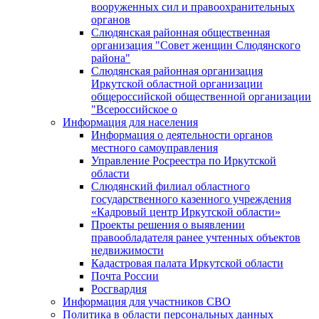
вооруженных сил и правоохранительных
органов
Слюдянская районная общественная
организация "Совет женщин Слюдянского
района"
Слюдянская районная организация
Иркутской областной организации
общероссийской общественной организации
"Всероссийское о
Информация для населения
Информация о деятельности органов
местного самоуправления
Управление Росреестра по Иркутской
области
Слюдянский филиал областного
государственного казенного учреждения
«Кадровый центр Иркутской области»
Проекты решения о выявлении
правообладателя ранее учтенных объектов
недвижимости
Кадастровая палата Иркутской области
Почта России
Росгвардия
Информация для участников СВО
Политика в области персональных данных