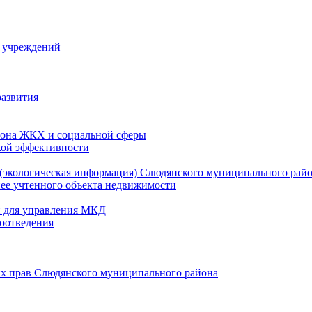
й учреждений
развития
зона ЖКХ и социальной сферы
кой эффективности
(экологическая информация) Слюдянского муниципального рай
нее учтенного объекта недвижимости
и для управления МКД
оотведения
их прав Слюдянского муниципального района