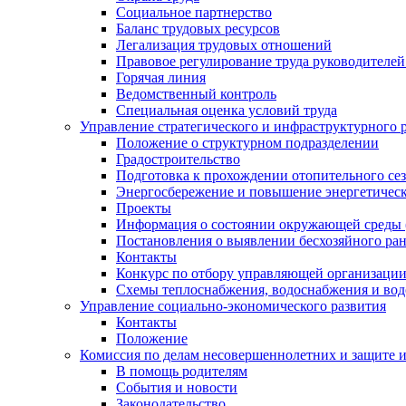
Социальное партнерство
Баланс трудовых ресурсов
Легализация трудовых отношений
Правовое регулирование труда руководителе
Горячая линия
Ведомственный контроль
Специальная оценка условий труда
Управление стратегического и инфраструктурного 
Положение о структурном подразделении
Градостроительство
Подготовка к прохождении отопительного се
Энергосбережение и повышение энергетичес
Проекты
Информация о состоянии окружающей среды 
Постановления о выявлении бесхозяйного ра
Контакты
Конкурс по отбору управляющей организаци
Схемы теплоснабжения, водоснабжения и вод
Управление социально-экономического развития
Контакты
Положение
Комиссия по делам несовершеннолетних и защите 
В помощь родителям
События и новости
Законодательство