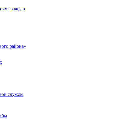
тых граждан
ого района»
х
ьной службы
жбы