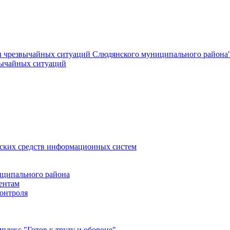
и чрезвычайных ситуаций Слюдянского муниципального района
вычайных ситуаций
еских средств информационных систем
ципального района
ентам
онтроля
лекс "Готов к труду и обороне"