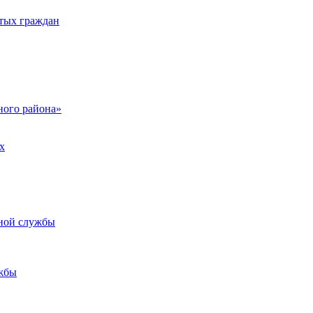
тых граждан
ого района»
х
ьной службы
жбы