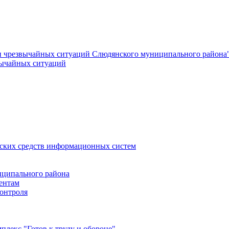
и чрезвычайных ситуаций Слюдянского муниципального района
вычайных ситуаций
еских средств информационных систем
ципального района
ентам
онтроля
лекс "Готов к труду и обороне"