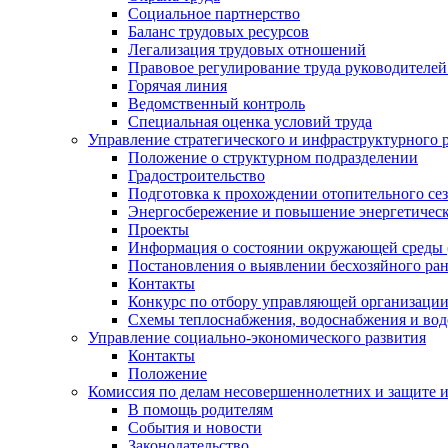
Социальное партнерство
Баланс трудовых ресурсов
Легализация трудовых отношений
Правовое регулирование труда руководителе
Горячая линия
Ведомственный контроль
Специальная оценка условий труда
Управление стратегического и инфраструктурного 
Положение о структурном подразделении
Градостроительство
Подготовка к прохождении отопительного се
Энергосбережение и повышение энергетичес
Проекты
Информация о состоянии окружающей среды 
Постановления о выявлении бесхозяйного ра
Контакты
Конкурс по отбору управляющей организаци
Схемы теплоснабжения, водоснабжения и вод
Управление социально-экономического развития
Контакты
Положение
Комиссия по делам несовершеннолетних и защите 
В помощь родителям
События и новости
Законодательство