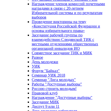
Награждение членов комиссий почетными
наградами в связи с 20-летием
Избирательной системы и по результатам
выборов
Проведение викторины на тему
«Конституция Российской Федерации и
основы избирательного права»
Заседание рабочей группы по
взаимодействию Слюдянской ТИК с
местными отделениями общественных
организаций инвалидов ИО
Совместное заседание ТИК и МИК
Разное
День молодежи
УИК
Форум "Байкал"
Семинар УИК 2018
Семинар "Лига молодых"
Работы "Доступные выборы"
Россию строить молодым!
Правовой клуб
Награждение "Доступные выборы"
Заседание МИК
Диспут 9 или 11
День молодого избирателя