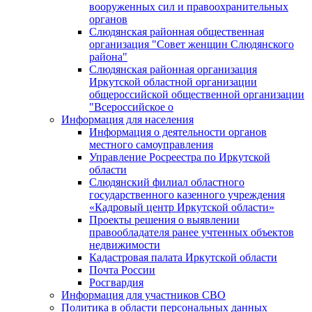
вооруженных сил и правоохранительных
органов
Слюдянская районная общественная
организация "Совет женщин Слюдянского
района"
Слюдянская районная организация
Иркутской областной организации
общероссийской общественной организации
"Всероссийское о
Информация для населения
Информация о деятельности органов
местного самоуправления
Управление Росреестра по Иркутской
области
Слюдянский филиал областного
государственного казенного учреждения
«Кадровый центр Иркутской области»
Проекты решения о выявлении
правообладателя ранее учтенных объектов
недвижимости
Кадастровая палата Иркутской области
Почта России
Росгвардия
Информация для участников СВО
Политика в области персональных данных