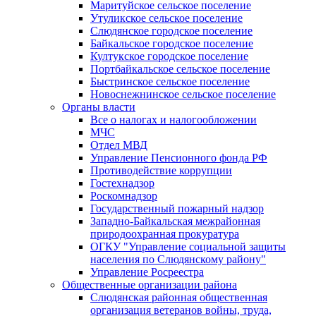
Маритуйское сельское поселение
Утуликское сельское поселение
Слюдянское городское поселение
Байкальское городское поселение
Култукское городское поселение
Портбайкальское сельское поселение
Быстринское сельское поселение
Новоснежнинское сельское поселение
Органы власти
Все о налогах и налогообложении
МЧС
Отдел МВД
Управление Пенсионного фонда РФ
Противодействие коррупции
Гостехнадзор
Роскомнадзор
Государственный пожарный надзор
Западно-Байкальская межрайонная
природоохранная прокуратура
ОГКУ "Управление социальной защиты
населения по Слюдянскому району"
Управление Росреестра
Общественные организации района
Слюдянская районная общественная
организация ветеранов войны, труда,