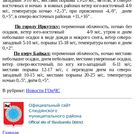
западный 5-10 м/с, местами порывы 15-20 м/с, метели, в северо-
восточных и ночью
в южных районах ветер юго-восточный 4-9
м/с, температура ночью +2,-3°, при прояснении -4,-9°,
днем
0,+5°, в северо-восточных районах +11,+16° .
По городу Иркутску:
переменная облачность, ночью без
осадков, ветер юго-восточный
4-9 м/с, утром и днем
небольшие осадки в виде дождя и мокрого снега, ветер северо-
западный 5-10 м/с, порывы 15-18 м/с, температура ночью и днем
0,+2°.
По озеру Байкал
:
переменная облачность, ночью местами
небольшие осадки, днем небольшие, местами умеренные осадки,
ветер северо-восточный, по югу юго-западный
6-11 м/с,
местами порывы 12-17 м/с, с переходом днем на северо-
западный 10-15 м/с, местами порывы 20-25 м/с, температура
ночью 0,-5°, днём 0,+5°.
В рубрике:
Новости ГОиЧС
Главная