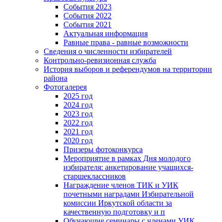
События 2023
События 2022
События 2021
Актуальная информация
Равные права - равные возможности
Сведения о численности избирателей
Контрольно-ревизионная служба
История выборов и референдумов на территории
района
Фотогалерея
2025 год
2024 год
2023 год
2022 год
2021 год
2020 год
Призеры фотоконкурса
Мероприятие в рамках Дня молодого
избирателя: анкетирование учащихся-
старшеклассников
Награждение членов ТИК и УИК
почетными наградами Избирательной
комиссии Иркутской области за
качественную подготовку и п
Обучающие семинары с членами УИК