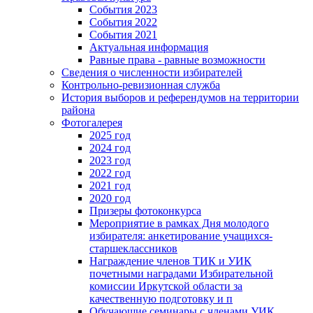
События 2023
События 2022
События 2021
Актуальная информация
Равные права - равные возможности
Сведения о численности избирателей
Контрольно-ревизионная служба
История выборов и референдумов на территории
района
Фотогалерея
2025 год
2024 год
2023 год
2022 год
2021 год
2020 год
Призеры фотоконкурса
Мероприятие в рамках Дня молодого
избирателя: анкетирование учащихся-
старшеклассников
Награждение членов ТИК и УИК
почетными наградами Избирательной
комиссии Иркутской области за
качественную подготовку и п
Обучающие семинары с членами УИК