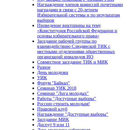
Награждение членов комиссий почетными
наградами в связи с 20-летием
Избирательной системы и по результатам
выборов
Проведение викторины на тему
«Конституция Российской Федерации и
основы избирательного права»
Заседание рабочей группы по
взаимодействию Слюдянской ТИК с
местными отделениями общественных
организаций инвалидов ИО
Совместное заседание ТИК и МИК
Разное
День молодежи
УИК
Форум "Байкал"
Семинар УИК 2018
Семинар "Лига молодых"
Работы "Доступные выборы"
Россию строить молодым!
Правовой клуб
Награждение "Доступные выборы"
Заседание МИК
Диспут 9 или 11
День молодого избирателя