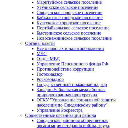
Маритуйское сельское поселение
Утуликское сельское поселение
Слюдянское городское поселение
Байкальское городское поселение
Култукское городское поселение
Портбайкальское сельское поселение
Быстринское сельское поселение
Новоснежнинское сельское поселение
Органы власти
Все о налогах и налогообложении
МЧС
Отдел МВД
Управление Пенсионного фонда РФ
Противодействие коррупции
Гостехнадзор
Роскомнадзор
Государственный пожарный надзор
Западно-Байкальская межрайонная
природоохранная прокуратура
ОГКУ "Управление социальной защиты
населения по Слюдянскому району"
Управление Росреестра
Общественные организации района
Слюдянская районная общественная
организация ветеранов войны, труда,