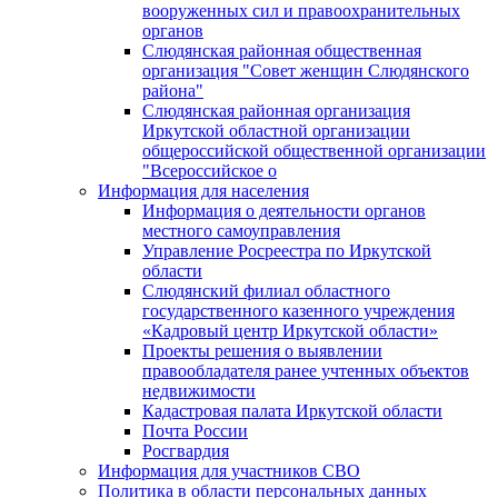
вооруженных сил и правоохранительных
органов
Слюдянская районная общественная
организация "Совет женщин Слюдянского
района"
Слюдянская районная организация
Иркутской областной организации
общероссийской общественной организации
"Всероссийское о
Информация для населения
Информация о деятельности органов
местного самоуправления
Управление Росреестра по Иркутской
области
Слюдянский филиал областного
государственного казенного учреждения
«Кадровый центр Иркутской области»
Проекты решения о выявлении
правообладателя ранее учтенных объектов
недвижимости
Кадастровая палата Иркутской области
Почта России
Росгвардия
Информация для участников СВО
Политика в области персональных данных