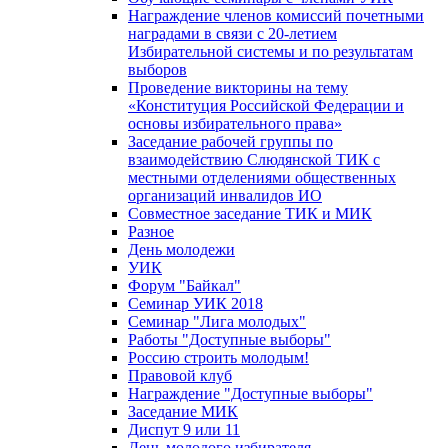
Награждение членов комиссий почетными
наградами в связи с 20-летием
Избирательной системы и по результатам
выборов
Проведение викторины на тему
«Конституция Российской Федерации и
основы избирательного права»
Заседание рабочей группы по
взаимодействию Слюдянской ТИК с
местными отделениями общественных
организаций инвалидов ИО
Совместное заседание ТИК и МИК
Разное
День молодежи
УИК
Форум "Байкал"
Семинар УИК 2018
Семинар "Лига молодых"
Работы "Доступные выборы"
Россию строить молодым!
Правовой клуб
Награждение "Доступные выборы"
Заседание МИК
Диспут 9 или 11
День молодого избирателя