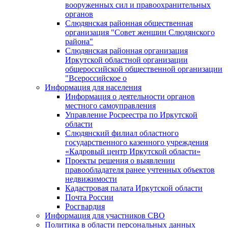
вооруженных сил и правоохранительных
органов
Слюдянская районная общественная
организация "Совет женщин Слюдянского
района"
Слюдянская районная организация
Иркутской областной организации
общероссийской общественной организации
"Всероссийское о
Информация для населения
Информация о деятельности органов
местного самоуправления
Управление Росреестра по Иркутской
области
Слюдянский филиал областного
государственного казенного учреждения
«Кадровый центр Иркутской области»
Проекты решения о выявлении
правообладателя ранее учтенных объектов
недвижимости
Кадастровая палата Иркутской области
Почта России
Росгвардия
Информация для участников СВО
Политика в области персональных данных