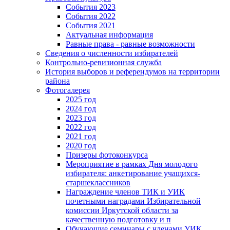
События 2023
События 2022
События 2021
Актуальная информация
Равные права - равные возможности
Сведения о численности избирателей
Контрольно-ревизионная служба
История выборов и референдумов на территории
района
Фотогалерея
2025 год
2024 год
2023 год
2022 год
2021 год
2020 год
Призеры фотоконкурса
Мероприятие в рамках Дня молодого
избирателя: анкетирование учащихся-
старшеклассников
Награждение членов ТИК и УИК
почетными наградами Избирательной
комиссии Иркутской области за
качественную подготовку и п
Обучающие семинары с членами УИК