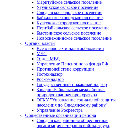
Маритуйское сельское поселение
Утуликское сельское поселение
Слюдянское городское поселение
Байкальское городское поселение
Култукское городское поселение
Портбайкальское сельское поселение
Быстринское сельское поселение
Новоснежнинское сельское поселение
Органы власти
Все о налогах и налогообложении
МЧС
Отдел МВД
Управление Пенсионного фонда РФ
Противодействие коррупции
Гостехнадзор
Роскомнадзор
Государственный пожарный надзор
Западно-Байкальская межрайонная
природоохранная прокуратура
ОГКУ "Управление социальной защиты
населения по Слюдянскому району"
Управление Росреестра
Общественные организации района
Слюдянская районная общественная
организация ветеранов войны, труда,